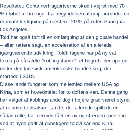
Resultatet: Containerfragtpriserne skød i vejret med 70
% i løbet af fire uger fra begyndelsen af maj, herunder en
dramatisk stigning på næsten 120 % på ruten Shanghai–
Los Angeles.
Told har også ført til en omlægning af den globale handel
– eller rettere sagt, en acceleration af en allerede
igangværende udvikling. Toldtiltagene har på ny sat
fokus på såkaldte “koblingslande”, et begreb, der opstod
under den kinesisk-amerikanske handelskrig, der
startede i 2018.
Disse lande fungerer som mellemled mellem USA og
Kina
,
som er hovedmålet for toldoffensiven. Denne gang
har valget af koblingslande dog i højere grad været styret
af relative toldsatser. Lande, der allerede spillede en
sådan rolle, har dermed fået en ny og stærkere position
ved at nyde godt af gunstigere toldvilkår end Kina.