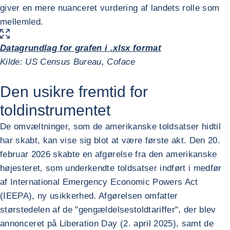
giver en mere nuanceret vurdering af landets rolle som
mellemled.
FORSTØR BILLEDET
Datagrundlag for grafen i .xlsx format
Kilde: US Census Bureau, Coface
Den usikre fremtid for
toldinstrumentet
De omvæltninger, som de amerikanske toldsatser hidtil
har skabt, kan vise sig blot at være første akt. Den 20.
februar 2026 skabte en afgørelse fra den amerikanske
højesteret, som underkendte toldsatser indført i medfør
af International Emergency Economic Powers Act
(IEEPA), ny usikkerhed. Afgørelsen omfatter
størstedelen af de "gengældelsestoldtariffer", der blev
annonceret på Liberation Day (2. april 2025), samt de