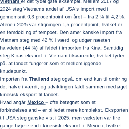
Vietnam
er det tydeligste eksempel. Mellem 2017 og
2024 steg Vietnams andel af USA's import med i
gennemsnit 0,3 procentpoint om året – fra 2 % til 4,2 %.
Alene i 2025 var stigningen 1,5 procentpoint, hvilket er
en femdobling af tempoet. Den amerikanske import fra
Vietnam steg med 42 % i værdi og udgør næsten
halvdelen (44 %) af faldet i importen fra Kina. Samtidig
steg Kinas eksport til Vietnam tilsvarende, hvilket tyder
på, at landet fungerer som et mellemliggende
knudepunkt.
Importen fra
Thailand
steg også, om end kun til omkring
det halve i værdi, og udviklingen faldt sammen med øget
kinesisk eksport til landet.
Hvad angår
Mexico
– ofte betegnet som et
forbindelsesland – er billedet mere komplekst. Eksporten
til USA steg ganske vist i 2025, men væksten var fire
gange højere end i kinesisk eksport til Mexico, hvilket