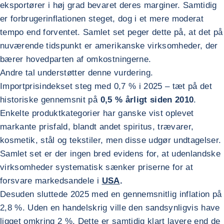
eksportører i høj grad bevaret deres marginer. Samtidig
er forbrugerinflationen steget, dog i et mere moderat
tempo end forventet. Samlet set peger dette på, at det på
nuværende tidspunkt er amerikanske virksomheder, der
bærer hovedparten af omkostningerne.
Andre tal understøtter denne vurdering.
Importprisindekset steg med 0,7 % i 2025 – tæt på det
historiske gennemsnit på
0,5 % årligt siden 2010
.
Enkelte produktkategorier har ganske vist oplevet
markante prisfald, blandt andet spiritus, trævarer,
kosmetik, stål og tekstiler, men disse udgør undtagelser.
Samlet set er der ingen bred evidens for, at udenlandske
virksomheder systematisk sænker priserne for at
forsvare markedsandele i
USA
.
Desuden sluttede 2025 med en gennemsnitlig inflation på
2,8 %. Uden en handelskrig ville den sandsynligvis have
ligget omkring 2 %. Dette er samtidig klart lavere end de