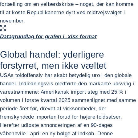
fortælling om en velfærdskrise – noget, der kan komme
til at koste Republikanerne dyrt ved midtvejsvalget i
november.
FORSTØR BILLEDET
Datagrundlag for grafen i .xlsx format
Global handel: yderligere
forstyrret, men ikke væltet
USAs toldoffensiv har skabt betydelig uro i den globale
handel. Indledningsvis medførte den markante udsving i
varestrømmene: Amerikansk import steg med 25 % i
volumen i første kvartal 2025 sammenlignet med samme
periode året før, drevet af virksomheder, der
fremskyndede importen forud for højere toldsatser.
Herefter udløste annonceringen af en 90-dages
våbenhvile i april en ny bølge af indkøb. Denne