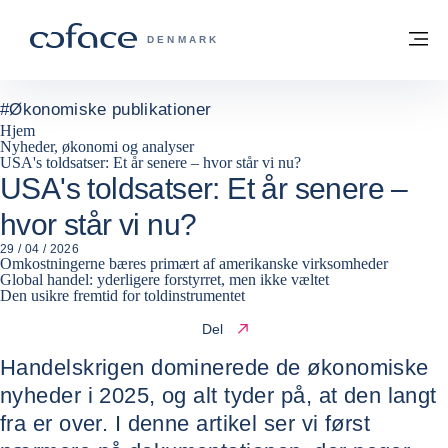
Gå til indhold
Tilbage til hjemmesiden
M
COFACE FOR TRADE - GRUPPENS HJE
DENMARK
#
Økonomiske publikationer
Hjem
Nyheder, økonomi og analyser
USA's toldsatser: Et år senere – hvor står vi nu?
USA's toldsatser: Et år senere –
hvor står vi nu?
29 / 04 / 2026
Omkostningerne bæres primært af amerikanske virksomheder
Global handel: yderligere forstyrret, men ikke væltet
Den usikre fremtid for toldinstrumentet
Del
Handelskrigen dominerede de økonomiske
nyheder i 2025, og alt tyder på, at den langt
fra er over. I denne artikel ser vi først