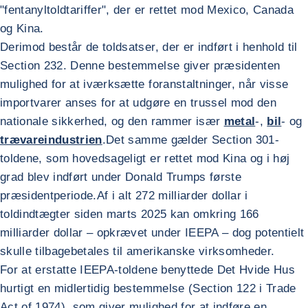
"fentanyltoldtariffer", der er rettet mod Mexico, Canada
og Kina.
Derimod består de toldsatser, der er indført i henhold til
Section 232. Denne bestemmelse giver præsidenten
mulighed for at iværksætte foranstaltninger, når visse
importvarer anses for at udgøre en trussel mod den
nationale sikkerhed, og den rammer især
metal
-,
bil
- og
trævareindustrien
.Det samme gælder Section 301-
toldene, som hovedsageligt er rettet mod Kina og i høj
grad blev indført under Donald Trumps første
præsidentperiode.Af i alt 272 milliarder dollar i
toldindtægter siden marts 2025 kan omkring 166
milliarder dollar – opkrævet under IEEPA – dog potentielt
skulle tilbagebetales til amerikanske virksomheder.
For at erstatte IEEPA-toldene benyttede Det Hvide Hus
hurtigt en midlertidig bestemmelse (Section 122 i Trade
Act of 1974), som giver mulighed for at indføre en