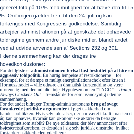
generel told på 10 % med mulighed for at hæve den til 15
%. Ordningen gælder frem til den 24. juli og kan
forlænges med Kongressens godkendelse. Samtidig
arbejder administrationen på at genskabe det ophævede
toldregime gennem andre juridiske midler, blandt andet
ved at udvide anvendelsen af Sections 232 og 301.
I denne sammenhæng kan der drages tre
hovedkonklusioner:
For det første er
administrationen fortsat fast besluttet på at føre en
aggressiv toldpolitik.
En hurtig lempelse af restriktionerne – for
eksempel for at dæmpe et muligt energiinflationschok efter krisen i
Hormuzstrædet – ville udgøre en dramatisk kursændring og være
uforenelig med den udtalte linje. Hypotesen om en “TACO” –
Trump
Always Chickens Out
– fremstår derfor som usandsynlig i denne
sammenhæng.
For det andet bidrager Trump-administrationens
brug af svagt
forankrede juridiske argumenter
til øget usikkerhed om
handelspolitikken. Hvis selv toldsatser, der har været i kraft i næsten et
år, kan ophæves, hvornår kan økonomiske aktører da betragte
toldregimet som stabilt? De nye toldsatser, der blev annonceret efter
højesteretsafgørelsen, er desuden i sig selv juridisk omstridte, hvilket
forstærker usikkerheden yderligere.