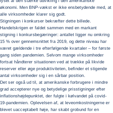
lyset af den stærke udvikling i den amerikanske
økonomi. Men BNP-vækst er ikke ensbetydende med, at
alle virksomheder klarer sig godt.
Stigningen i konkurser bekræfter dette billede.
Handelskrigen er faldet sammen med en markant
stigning i konkursbegæringer: antallet ligger nu omkring
15 % over gennemsnittet fra 2019, og dette niveau har
været gældende i tre efterfølgende kvartaler – for første
gang siden pandemien. Selvom mange virksomheder
fortsat håndterer situationen ved at trække på likvide
reserver eller øge produktiviteten, befinder et stigende
antal virksomheder sig i en sårbar position.
Det ser også ud til, at amerikanske forbrugere i mindre
grad accepterer nye og betydelige prisstigninger efter
inflationshøjdepunktet, der fulgte i kølvandet på covid-
19-pandemien. Oplevelsen af, at leveomkostningerne er
blevet uacceptabelt høje, har skabt grobund for en