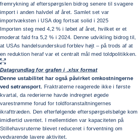
fremrykning af efterspørgslen bidrog senere til svagere
import i anden halvdel af året. Samlet set var
importvæksten i USA dog fortsat solid i 2025
Importen steg med 4,2 % i løbet af året, hvilket er et
moderat fald fra 5,2 % i 2024. Denne udvikling bidrog til,
at USAs handelsunderskud forblev højt – på trods af at
en reduktion heraf var et centralt mål med toldpolitikken.
FORSTØR BILLEDET
Datagrundlag for grafen i .xlsx format
Denne ustabilitet har også påvirket omkostningerne
ved søtransport.
Fraktraterne reagerede ikke i første
kvartal, da rederierne havde indregnet øgede
varestrømme forud for toldforanstaltningernes
ikrafttræden. Den efterfølgende efterspørgselsbølge kom
imidlertid uventet. I mellemtiden var kapaciteten på
Stillehavsruterne blevet reduceret i forventning om
vedvarende lavere aktivitet.