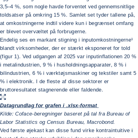
3,5–4 %, som nogle havde forventet ved gennemsnitlige
toldsatser på omkring 15 %. Samlet set tyder tallene på,
at omkostningerne indtil videre kun i begrænset omfang
er blevet overvæltet på forbrugerne.
Endelig ses en markant stigning i inputomkostningerne¹
blandt virksomheder, der er stærkt eksponeret for told
(figur 1). Ved udgangen af 2025 var inputinflationen 20 %
i metalindustrien, 9 % i husholdningsapparater, 8 % i
bilindustrien, 6 % i værktøjsmaskiner og tekstiler samt 5
% i elektronik. I de fleste af disse sektorer er
bruttoresultatet stagnerende eller faldende.
FORSTØR BILLEDET
Datagrundlag for grafen i .xlsx-format
Kilde: Coface-beregninger baseret på tal fra Bureau of
Labor Statistics og Census Bureau, Macrobond
.
Ved første øjekast kan disse fund virke kontraintuitive i