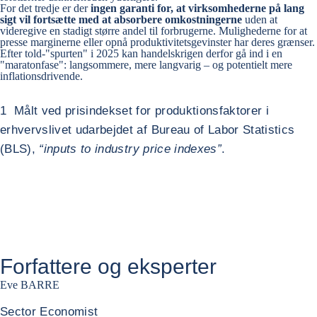
For det tredje er der
ingen garanti for, at virksomhederne på lang
sigt vil fortsætte med at absorbere omkostningerne
uden at
videregive en stadigt større andel til forbrugerne. Mulighederne for at
presse marginerne eller opnå produktivitetsgevinster har deres grænser.
Efter told-"spurten" i 2025 kan handelskrigen derfor gå ind i en
"maratonfase": langsommere, mere langvarig – og potentielt mere
inflationsdrivende.
1 Målt ved prisindekset for produktionsfaktorer i
erhvervslivet udarbejdet af Bureau of Labor Statistics
(BLS),
“inputs to industry price indexes”
.
Forfattere og eksperter
Eve BARRE
Sector Economist