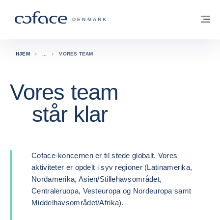
Gå til indhold
Tilbage til hjemmesiden
M
COFACE FOR TRADE - GRUPPENS HJE
DENMARK
HJEM
VORES TEAM
Vores team
står klar
Coface-koncernen er til stede globalt. Vores
aktiviteter er opdelt i syv regioner (Latinamerika,
Nordamerika, Asien/Stillehavsområdet,
Centraleruopa, Vesteuropa og Nordeuropa samt
Middelhavsområdet/Afrika).