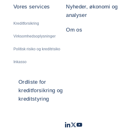
Vores services
Nyheder, økonomi og
analyser
Kreditforsikring
Om os
Virksomhedsoplysninger
Politisk risiko og kreditrisiko
Inkasso
Ordliste for
kreditforsikring og
kreditstyring
LinkedIn
Twitter
Youtube
- Coface
- Coface
- Coface