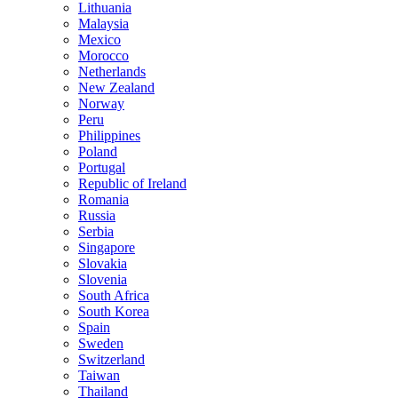
Lithuania
Malaysia
Mexico
Morocco
Netherlands
New Zealand
Norway
Peru
Philippines
Poland
Portugal
Republic of Ireland
Romania
Russia
Serbia
Singapore
Slovakia
Slovenia
South Africa
South Korea
Spain
Sweden
Switzerland
Taiwan
Thailand