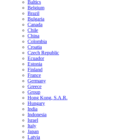
Baltics
Belgium
Brazil
Bulgaria
Canada
Chile
China
Colombia
Croatia
Czech Republic
Ecuador
Estonia
Finland
France
Germany
Greece
Group
Hong Kong, S.A.R.
Hungary
India
Indonesia
Israel
Italy
Japan
Latvia