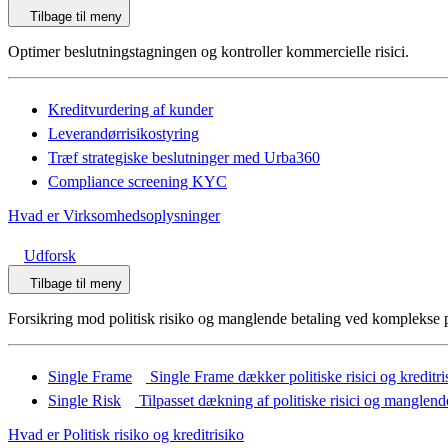
Tilbage til meny
Optimer beslutningstagningen og kontroller kommercielle risici.
Kreditvurdering af kunder
Leverandørrisikostyring
Træf strategiske beslutninger med Urba360
Compliance screening KYC
Hvad er Virksomhedsoplysninger
Udforsk
Tilbage til meny
Forsikring mod politisk risiko og manglende betaling ved komplekse p
Single Frame
Single Frame dækker politiske risici og kreditrisi
Single Risk
Tilpasset dækning af politiske risici og manglend
Hvad er Politisk risiko og kreditrisiko