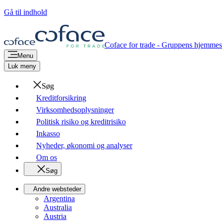
Gå til indhold
Coface for trade - Gruppens hjemmes
Menu
Luk meny
Søg
Kreditforsikring
Virksomhedsoplysninger
Politisk risiko og kreditrisiko
Inkasso
Nyheder, økonomi og analyser
Om os
Søg
Andre websteder
Argentina
Australia
Austria