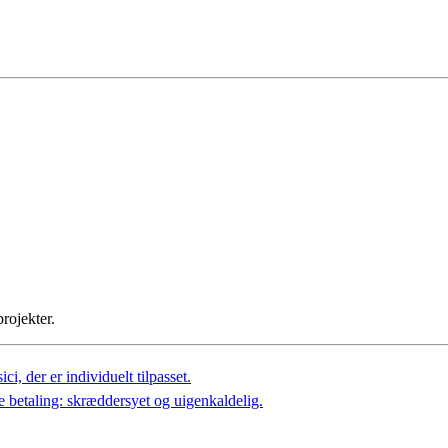
rojekter.
ci, der er individuelt tilpasset.
e betaling: skræddersyet og uigenkaldelig.