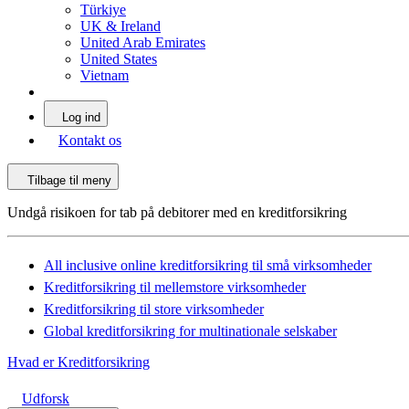
Türkiye
UK & Ireland
United Arab Emirates
United States
Vietnam
Log ind
Kontakt os
Tilbage til meny
Undgå risikoen for tab på debitorer med en kreditforsikring
All inclusive online kreditforsikring til små virksomheder
Kreditforsikring til mellemstore virksomheder
Kreditforsikring til store virksomheder
Global kreditforsikring for multinationale selskaber
Hvad er Kreditforsikring
Udforsk