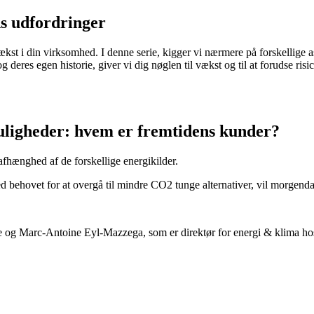
s
udfordringer
kst i din virksomhed. I denne serie, kigger vi nærmere på forskellige a
eres egen historie, giver vi dig nøglen til vækst og til at forudse risic
muligheder: hvem
er fremtidens kunder?
fhænghed af de forskellige energikilder.
ed behovet for at overgå til mindre CO2 tunge alternativer, vil morgend
g Marc-Antoine Eyl-Mazzega, som er direktør for energi & klima hos det