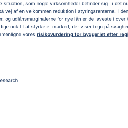
e situation, som nogle virksomheder befinder sig i i det
 på vej af en velkommen reduktion i styringsrenterne. I den
er, og udlånsmarginalerne for nye lån er de laveste i over 
dige nok til at styrke et marked, der viser tegn på svagh
ammenligne vores
risikovurdering for byggeriet efter reg
Research