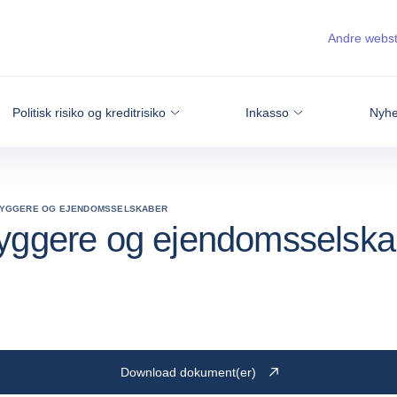
Andre webs
Politisk risiko og kreditrisiko
Inkasso
Nyhe
BYGGERE OG EJENDOMSSELSKABER
byggere og ejendomsselska
Download dokument(er)