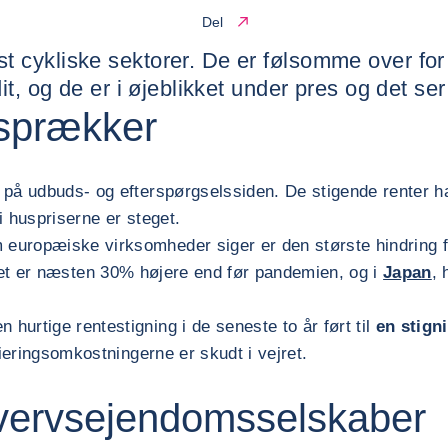
Del
 cykliske sektorer. De er følsomme over for
t, og de er i øjeblikket under pres og det ser 
 sprækker
 på udbuds- og efterspørgselssiden. De stigende renter har
i huspriserne er steget.
 europæiske virksomheder siger er den største hindring fo
geriet er næsten 30% højere end før pandemien, og i
Japan
,
urtige rentestigning i de seneste to år ført til
en stign
ieringsomkostningerne er skudt i vejret.
hvervsejendomsselskaber