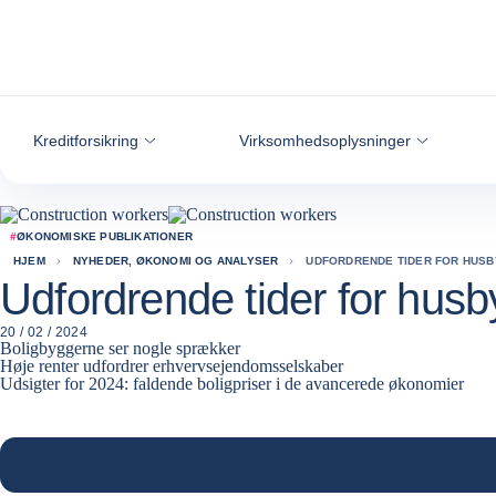
Gå til indhold
Kreditforsikring
Virksomhedsoplysninger
#
ØKONOMISKE PUBLIKATIONER
HJEM
NYHEDER, ØKONOMI OG ANALYSER
UDFORDRENDE TIDER FOR HUS
Udfordrende tider for hus
20 / 02 / 2024
Boligbyggerne ser nogle sprækker
Høje renter udfordrer erhvervsejendomsselskaber
Udsigter for 2024: faldende boligpriser i de avancerede økonomier