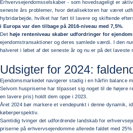
Erhvervsejendomsselskaber - som hovedsageligt er aktiv
seneste års problemer, hvor detailsektoren har været udf
hybridarbejde, hvilket har ført til lavere og skiftende eft
i Europa var den tilbage på 2016-niveau med 7,5%.
Det
høje renteniveau skaber udfordringer for ejendo
ejendomstransaktioner og deres samlede værdi. I den nuv
halveret i løbet af det seneste år og nu er på det laveste
Udsigter for 2024: falden
Ejendomsmarkedet navigerer stadig i en hårfin balance m
Selvom huspriserne har tilpasset sig noget til de højere r
en lavere pris) holdt dem oppe i 2023.
Året 2024 bør markere et vendepunkt i denne dynamik, id
køberperspektiv.
Samtidig tvinger det udfordrende landskab for erhvervseje
priserne på erhvervsejendomme allerede faldet med 25% i 