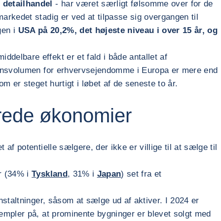
 detailhandel
- har været særligt følsomme over for de
arkedet stadig er ved at tilpasse sig overgangen til
gen i
USA på 20,2%, det højeste niveau i over 15 år, og
ddelbare effekt er et fald i både antallet af
tionsvolumen for erhvervsejendomme i Europa er mere end
 er steget hurtigt i løbet af de seneste to år.
erede økonomier
 potentielle sælgere, der ikke er villige til at sælge til
er (34% i
Tyskland
, 31% i
Japan
) set fra et
staltninger, såsom at sælge ud af aktiver. I 2024 er
empler på, at prominente bygninger er blevet solgt med