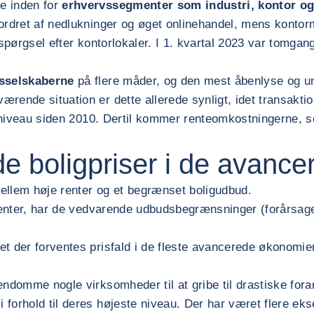
e inden for
erhvervssegmenter som industri, kontor og
ordret af nedlukninger og øget onlinehandel, mens kontorm
erspørgsel efter kontorlokaler. I 1. kvartal 2023 var tomgan
msselskaberne
på flere måder, og den mest åbenlyse og umi
ærende situation er dette allerede synligt, idet transak
 niveau siden 2010. Dertil kommer renteomkostningerne, som
de boligpriser i de avanc
ellem høje renter og et begrænset boligudbud.
enter, har de vedvarende udbudsbegrænsninger (forårsaget af
et der forventes prisfald i de fleste avancerede økonomi
ndomme nogle virksomheder til at gribe til drastiske foran
forhold til deres højeste niveau. Der har været flere eks