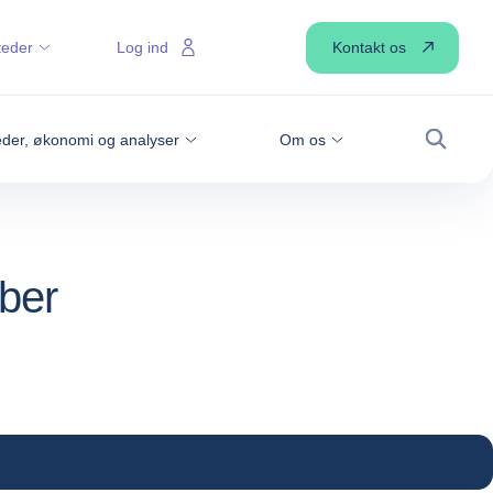
Kontakt os
teder
Log ind
der, økonomi og analyser
Om os
Søg
ber