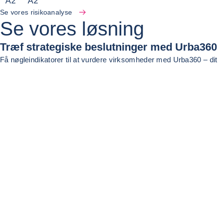
A
2
A
2
Se vores risikoanalyse
Se vores løsning
Træf strategiske beslutninger med Urba360
Få nøgleindikatorer til at vurdere virksomheder med Urba360 – dit v