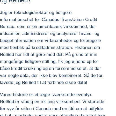
og Rel8ed?
Jeg er teknologidirektør og tidligere
informationschef for Canadas TransUnion Credit
Bureau, som er en amerikansk virksomhed, der
indsamler, administrerer og analyserer finans- og
budgetinformation om virksomheder og forbrugere
med henblik på kreditadministration. Historien om
Rel8ed har lidt at gøre med det: På grund af min
mangeårige tidligere stilling, fik jeg øjnene op for
både kreditforsikring og en fornemmelse af, at der
var nogle data, der ikke blev kombineret. Så derfor
lavede jeg Rel8ed til at forbinde disse data!
Vores historie er et ægte iværksættereventyr.
Rel8ed er stadig en ret ung virksomhed: Vi startede
for syv år siden i Canada med en idé om at udfylde
et hul i markedet ved at gøre offentlige dataanalyser