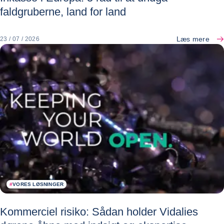
faldgruberne, land for land
Læs mere
23 / 07 / 2026
#
VORES LØSNINGER
Kommerciel risiko: Sådan holder Vidalies