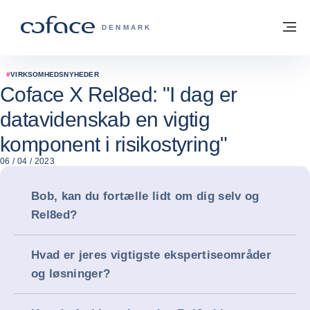
Gå til indhold
Tilbage til hjemmesiden
M
COFACE FOR TRADE - GRUPPENS HJE
DENMARK
#
VIRKSOMHEDSNYHEDER
Coface X Rel8ed: "I dag er
datavidenskab en vigtig
komponent i risikostyring"
06 / 04 / 2023
Bob, kan du fortælle lidt om dig selv og
Rel8ed?
Hvad er jeres vigtigste ekspertiseområder
og løsninger?