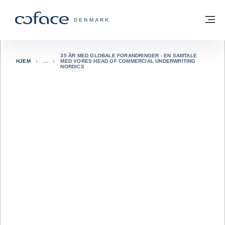
Gå til indhold
Tilbage til hjemmesiden
M
COFACE FOR TRADE - GRUPPENS HJE
DENMARK
35 ÅR MED GLOBALE FORANDRINGER - EN SAMTALE
HJEM
MED VORES HEAD OF COMMERCIAL UNDERWRITING
NORDICS