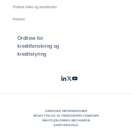
Politisk risiko og kreditrisiko
Inkasso
Ordliste for
kreditforsikring og
kreditstyring
LinkedIn
Twitter
Youtube
- Coface
- Coface
- Coface
JURIDISKE INFORMATIONER
BESKYTTELSE AF PERSONOPPLYSNINGER
WHISTLEBLOWING MECHANISM
SAMTYKKEVALG