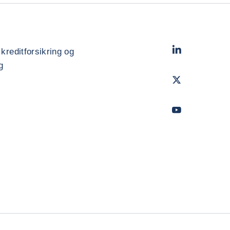
LinkedIn
- Cofac
 kreditforsikring og
g
Twitter
- Coface
Youtube
- Coface