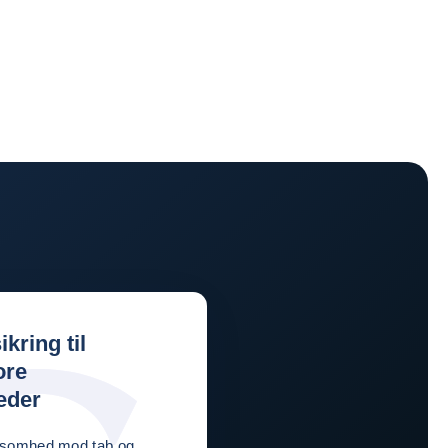
ikring til
ore
eder
rksomhed mod tab og