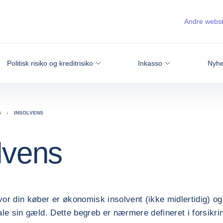
Andre webs
Politisk risiko og kreditrisiko
Inkasso
Nyhe
G
INSOLVENS
lvens
vor din køber er økonomisk insolvent (ikke midlertidig) og
tale sin gæld. Dette begreb er nærmere defineret i forsikri