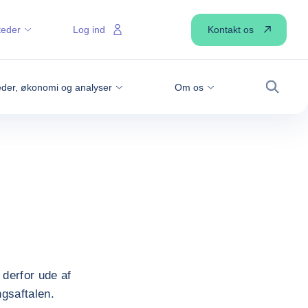
Kontakt os
teder
Log ind
der, økonomi og analyser
Om os
Søg
 derfor ude af
ngsaftalen.