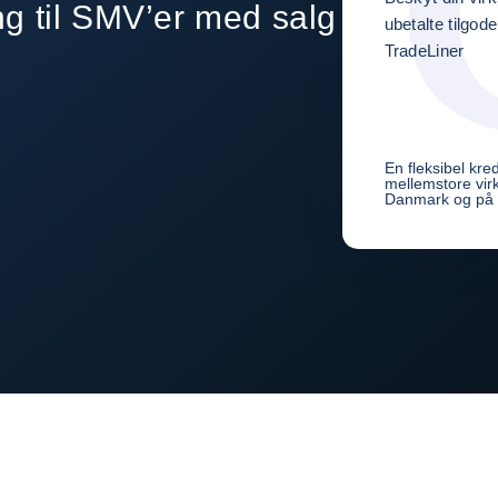
ing til SMV’er med salg
ubetalte tilgo
TradeLiner
En fleksibel kredi
mellemstore vir
Danmark og på 