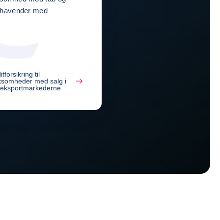
dehavender med
tforsikring til
ksomheder med salg i
eksportmarkederne