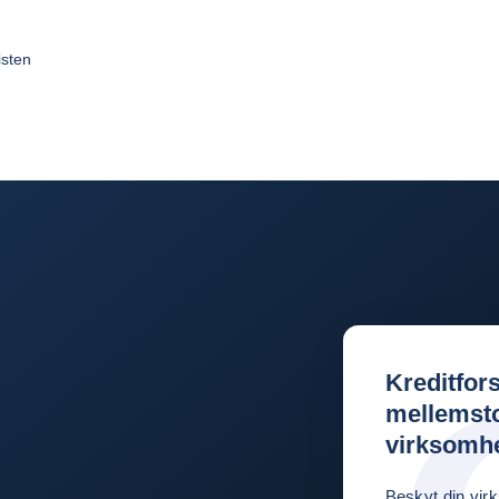
isten
Kreditfors
mellemst
virksomh
Beskyt din vi