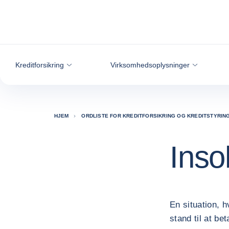
Gå til indhold
Kreditforsikring
Virksomhedsoplysninger
HJEM
ORDLISTE FOR KREDITFORSIKRING OG KREDITSTYRIN
Inso
En situation, h
stand til at be