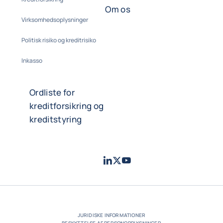
Om os
Virksomhedsoplysninger
Politisk risiko og kreditrisiko
Inkasso
Ordliste for
kreditforsikring og
kreditstyring
LinkedIn
Twitter
Youtube
- Coface
- Coface
- Coface
JURIDISKE INFORMATIONER