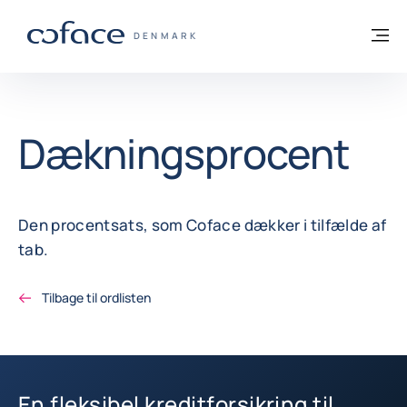
Gå til indhold
Tilbage til hjemmesiden
M
COFACE FOR TRADE - GRUPPENS HJEMM
DENMARK
Dækningsprocent
Den procentsats, som Coface dækker i tilfælde af
tab.
Tilbage til ordlisten
En fleksibel kreditforsikring til