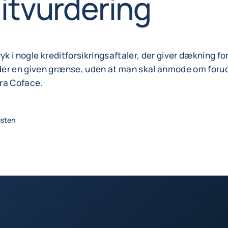
itvurdering
ryk i nogle kreditforsikringsaftaler, der giver dækning fo
er en given grænse, uden at man skal anmode om for
ra Coface.
listen