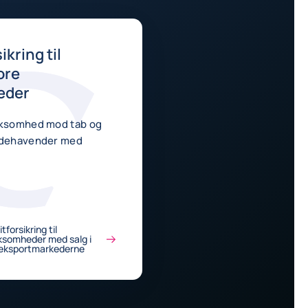
ikring til
ore
eder
rksomhed mod tab og
godehavender med
tforsikring til
ksomheder med salg i
eksportmarkederne