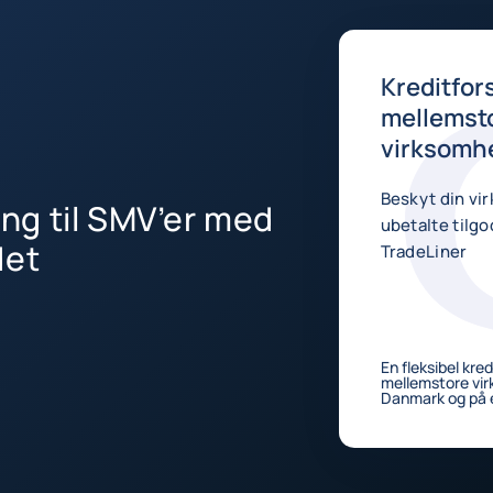
Kreditfors
mellemst
virksomh
Beskyt din vi
ring til SMV’er med
ubetalte til
det
TradeLiner
En fleksibel kredi
mellemstore vir
Danmark og på 