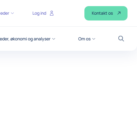
Kontakt os
teder
Log ind
eder, økonomi og analyser
Om os
Søg