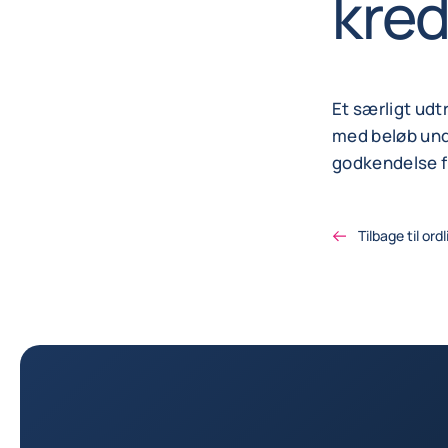
kred
Et særligt udt
med beløb und
godkendelse f
Tilbage til ord