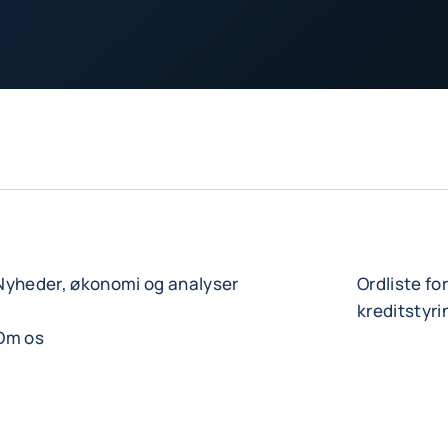
Nyheder, økonomi og analyser
Ordliste fo
kreditstyri
Om os