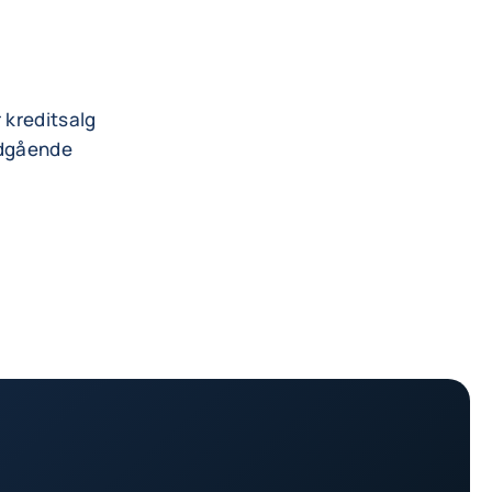
r kreditsalg
udgående