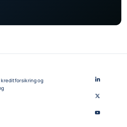
LinkedIn
- Cofac
r kreditforsikring og
ng
Twitter
- Coface
Youtube
- Coface