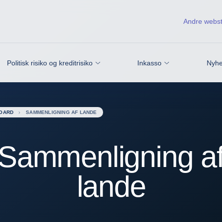
Andre webs
Politisk risiko og kreditrisiko
Inkasso
Nyhe
BOARD
SAMMENLIGNING AF LANDE
Sammenligning a
lande