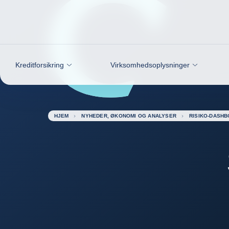
Gå til indhold
Kreditforsikring
Virksomhedsoplysninger
HJEM
NYHEDER, ØKONOMI OG ANALYSER
RISIKO-DASH