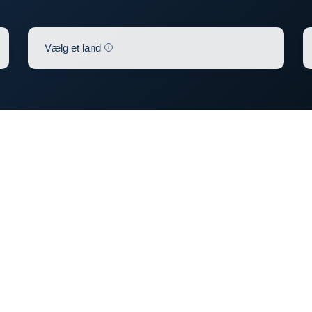
Help
Vælg et land
0
0