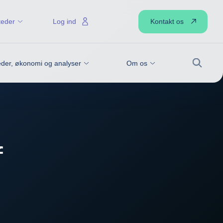
Kontakt os
teder
Log ind
der, økonomi og analyser
Om os
Søg
f