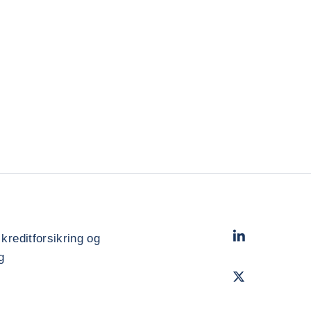
LinkedIn
- Cofac
 kreditforsikring og
g
Twitter
- Coface