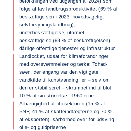
befolkningen ved udgangen af 2024) som
følge af lav landbrugsproduktivitet (69 % af
beskæftigelsen i 2023, hovedsageligt
selvforsyningslandbrug),
underbeskæftigelse, uformel
beskæftigelse (88 % af beskæftigelsen),
dårlige offentlige tjenester og infrastruktur
Landlocket, udsat for klimaforandringer
med oversvømmelser og tørke: Tchad-
søen, der engang var den vigtigste
vandkilde til kunstvanding, er – selv om
den er stabiliseret – skrumpet ind til blot
10 % af sin størrelse i 1960’erne
Afhængighed af oliesektoren (15 % af
BNP, 41 % af skatteindtægterne og 70 %
af eksporten), sårbarhed over for udsving i
olie- og guldpriserne