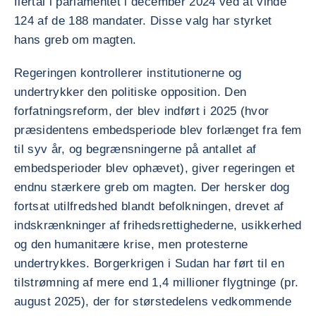
flertal i parlamentet i december 2024 ved at vinde
124 af de 188 mandater. Disse valg har styrket
hans greb om magten.
Regeringen kontrollerer institutionerne og
undertrykker den politiske opposition. Den
forfatningsreform, der blev indført i 2025 (hvor
præsidentens embedsperiode blev forlænget fra fem
til syv år, og begrænsningerne på antallet af
embedsperioder blev ophævet), giver regeringen et
endnu stærkere greb om magten. Der hersker dog
fortsat utilfredshed blandt befolkningen, drevet af
indskrænkninger af frihedsrettighederne, usikkerhed
og den humanitære krise, men protesterne
undertrykkes. Borgerkrigen i Sudan har ført til en
tilstrømning af mere end 1,4 millioner flygtninge (pr.
august 2025), der for størstedelens vedkommende