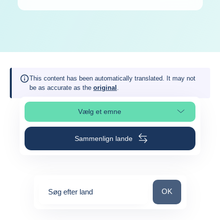
This content has been automatically translated. It may not
be as accurate as the
original
.
Vælg et emne
Vælg sideafsnit
Sammenlign lande
Søg efter land
OK
Søg efter land
0
suggestions