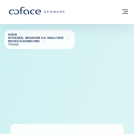
Gå til indhold
Tilbage til hjemmesiden
M
COFACE FOR TRADE - GRUPPENS HJE
DENMARK
HJEM
NYHEDER, ØKONOMI OG ANALYSER
RISIKO-DASHBOARD
TCHAD