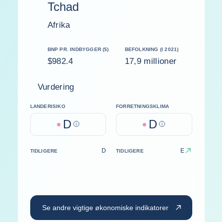
Tchad
Afrika
BNP PR. INDBYGGER ($)
BEFOLKNING (I 2021)
$982.4
17,9 millioner
Vurdering
LANDERISIKO
FORRETNINGSKLIMA
D
D
Help
Help
D
E
TIDLIGERE
TIDLIGERE
Se andre vigtige økonomiske indikatorer