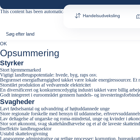
This content has been automatically translated. It may not be as accurat
Handelsudveksling
Søg efter land
Søg efter land
0
OK
suggestions
Opsummering
Styrker
Stort hjemmemarked
Vigtigt landbrugspotentiale: hvede, byg, raps osv.
Begrænset energiafhængighed takket være lokale energiressourcer. Et n
Storstilet produktion af vedvarende elektricitet
En diversificeret og konkurrencedygtig industri takket være billig arbej
Godt integreret i euroområdet gennem handels- og investeringsforbinde
Svagheder
Lavt fødselsantal og udvandring af højtuddannede unge
Store regionale forskelle med hensyn til uddannelse, erhvervsuddannelse
Lav deltagelse af ungarske og roma-mindretal, unge og kvinder i øko
Stor sort økonomi, svag skattehåndhævelse og et af de laveste skatt
Ineffektiv landbrugssektor
Ustabil skattelovgivning
Langsomme administrative og retlige processer; korruption, bureaukrati 