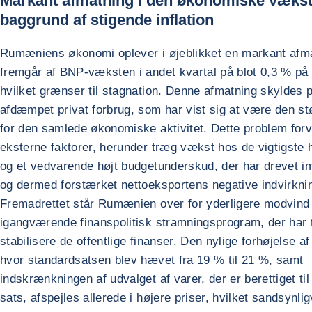
Markant afmatning i den økonomiske vækst
baggrund af stigende inflation
Rumæniens økonomi oplever i øjeblikket en markant afma
fremgår af BNP-væksten i andet kvartal på blot 0,3 % på
hvilket grænser til stagnation. Denne afmatning skyldes 
afdæmpet privat forbrug, som har vist sig at være den 
for den samlede økonomiske aktivitet. Dette problem for
eksterne faktorer, herunder træg vækst hos de vigtigste 
og et vedvarende højt budgetunderskud, der har drevet im
og dermed forstærket nettoeksportens negative indvirkni
Fremadrettet står Rumænien over for yderligere modvind 
igangværende finanspolitisk stramningsprogram, der har ti
stabilisere de offentlige finanser. Den nylige forhøjelse 
hvor standardsatsen blev hævet fra 19 % til 21 %, samt
indskrænkningen af udvalget af varer, der er berettiget ti
sats, afspejles allerede i højere priser, hvilket sandsynligv