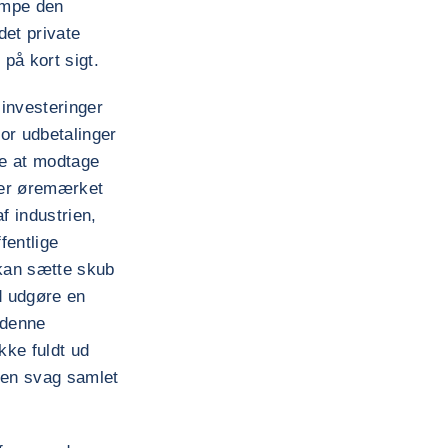
æmpe den
det private
på kort sigt.
 investeringer
for udbetalinger
e at modtage
 er øremærket
f industrien,
fentlige
 kan sætte skub
d udgøre en
 denne
kke fuldt ud
å en svag samlet