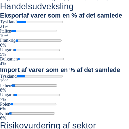
Handelsudveksling
Eksport
af varer som en % af det samlede
Tyskland
21%
Italien
10%
Frankrig
6%
Ungarn
5%
Bulgarien
4%
Import
af varer som en % af det samlede
Tyskland
19%
Italien
8%
Ungarn
7%
Polen
6%
Kina
6%
Risikovurdering af sektor