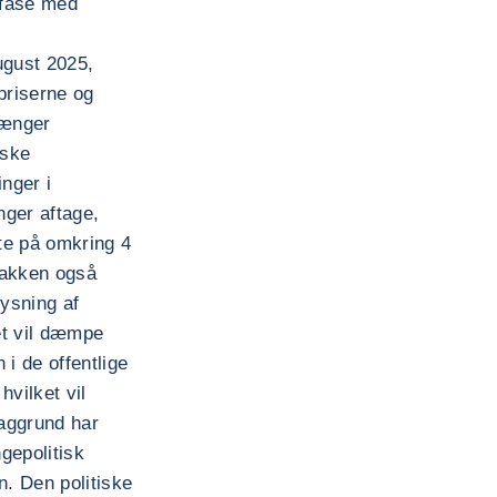
 fase med
ugust 2025,
priserne og
hænger
iske
nger i
ger aftage,
ate på omkring 4
pakken også
rysning af
et vil dæmpe
 i de offentlige
vilket vil
aggrund har
gepolitisk
n. Den politiske