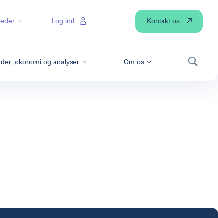
Kontakt os
teder
Log ind
der, økonomi og analyser
Om os
Søg