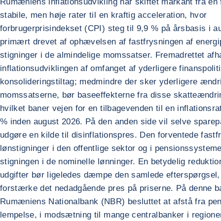
Rumæniens inflationsudvikling har skiftet markant fra en
stabile, men høje rater til en kraftig acceleration, hvor
forbrugerprisindekset (CPI) steg til 9,9 % på årsbasis i a
primært drevet af ophævelsen af fastfrysningen af energi
stigninger i de almindelige momssatser. Fremadrettet af
inflationsudviklingen af omfanget af yderligere finanspolit
konsolideringstiltag; medmindre der sker yderligere ændri
momssatserne, bør baseeffekterne fra disse skatteændrin
hvilket baner vejen for en tilbagevenden til en inflationsr
% inden august 2026. På den anden side vil selve spare
udgøre en kilde til disinflationspres. Den forventede fastf
lønstigninger i den offentlige sektor og i pensionssystem
stigningen i de nominelle lønninger. En betydelig reduktion
udgifter bør ligeledes dæmpe den samlede efterspørgsel, h
forstærke det nedadgående pres på priserne. På denne b
Rumæniens Nationalbank (NBR) besluttet at afstå fra pen
lempelse, i modsætning til mange centralbanker i regione