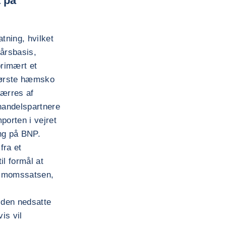
 på
tning, hvilket
 årsbasis,
primært et
største hæmsko
værres af
handelspartnere
porten i vejret
ng på BNP.
fra et
l formål at
af momssatsen,
l den nedsatte
is vil