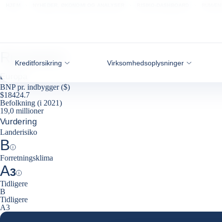
Gå til indhold
HJEM
NYHEDER, ØKONOMI OG ANALYSER
RISIKO-DASHBOARD
RUMÆN
Rumænien
Kreditforsikring
Virksomhedsoplysninger
Europa
BNP pr. indbygger ($)
$18424.7
Befolkning (i 2021)
19,0 millioner
Vurdering
Landerisiko
B
Help
Forretningsklima
A
3
Help
Tidligere
B
Tidligere
A3