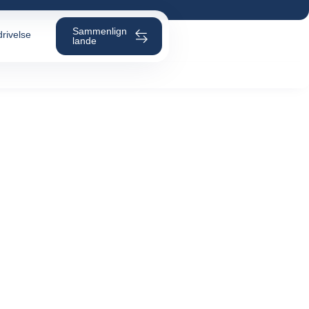
Sammenlign
rivelse
lande