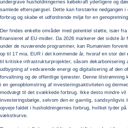
undergrave husholdningernes købekraft yderligere og d
samlede efterspørgsel. Dette kan forstærke nedgangen i 
forbrug og skabe et udfordrende miljø for en genopretning 
Der findes enkelte områder med potentiel støtte, især fra
finansieret af EU-midler. Da 2026 markerer det sidste år 
under de nuværende programmer, kan Rumænien forvent
op til 17 mia. EUR i det kommende år, hvoraf en stor del
til kritiske infrastrukturprojekter, såsom dekarbonisering a
udbygning af vedvarende energi og digitalisering af den of
forvaltning og de offentlige tjenester. Denne tilstrømning
i en genopblomstring af investeringsaktiviteten og derme
modvægt til det svækkede forbrug. Ikke desto mindre vil
investeringsbølge, selvom den er gavnlig, sandsynligvis i
opveje faldet i husholdningernes forbrug, hvilket tyder p
vækstkurve.