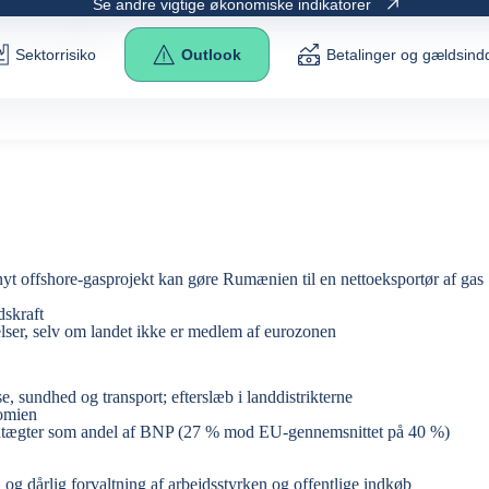
Se andre vigtige økonomiske indikatorer
e as the
original
.
Sektorrisiko
Outlook
Betalinger og gældsindd
yt offshore-gasprojekt kan gøre Rumænien til en nettoeksportør af gas
dskraft
lser, selv om landet ikke er medlem af eurozonen
, sundhed og transport; efterslæb i landdistrikterne
nomien
eindtægter som andel af BNP (27 % mod EU-gennemsnittet på 40 %)
og dårlig forvaltning af arbejdsstyrken og offentlige indkøb