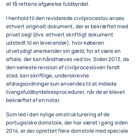
at få rettens afgørelse fuldbyrdet.
I henhold til den reviderede civilproceslov anses
ethvert originalt dokument, der er bekræftet med
privat segl (dvs. ethvert skriftligt dokument
udstedt til en leverandør), hvor køberen
utvetydigt anerkender sin gæld, for at være en
aftale, der kan håndhæves ved lov. Siden 2013, da
den seneste revision af civilprocesloven fandt
sted, kan skriftlige, underskrevne
afdragsordninger kun anvendes til at indlede
tvangsfuldbyrdelsesprocedurer, når de er blevet
bekræftet af en notar.
Som led i den nylige omstrukturering af de
portugisiske domstole, der har været i gang siden
2014, er der oprettet flere domstole med speciale