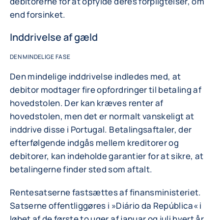
debitorerne for at opfylde deres forpligtelser, om
end forsinket.
Inddrivelse af gæld
DEN MINDELIGE FASE
Den mindelige inddrivelse indledes med, at
debitor modtager fire opfordringer til betaling af
hovedstolen. Der kan kræves renter af
hovedstolen, men det er normalt vanskeligt at
inddrive disse i Portugal. Betalingsaftaler, der
efterfølgende indgås mellem kreditorer og
debitorer, kan indeholde garantier for at sikre, at
betalingerne finder sted som aftalt.
Rentesatserne fastsættes af finansministeriet.
Satserne offentliggøres i »Diário da República« i
løbet af de første to uger af januar og juli hvert år