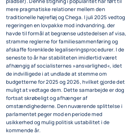
pladser). Denne stigning i popularitet har ført til
mere pragmatiske relationer mellem den
traditionelle højrefløj og Chega. I juli 2025 vedtog
regeringen en lovpakke mod indvandring, der
havde til formål at begrænse udstedelsen af visa,
stramme reglerne for familiesammenføring og
afskaffe forenklede legaliseringsprocedurer. I de
seneste to år har stabiliteten imidlertid været
afhængig af socialisternes »ansvarlighed«, idet
de indvilligede i at undlade at stemme om
budgetterne for 2025 og 2026, hvilket gjorde det
muligt at vedtage dem. Dette samarbejde er dog
fortsat skrøbeligt og afhænger af
omstændighederne. Den nuværende splittelse i
parlamentet peger mod en periode med
usikkerhed og mulig politisk ustabilitet i de
kommende år.