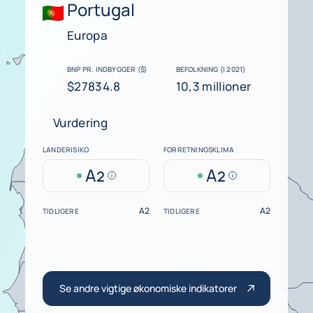
Portugal
Europa
BNP PR. INDBYGGER ($)
BEFOLKNING (I 2021)
$27834.8
10,3 millioner
Vurdering
LANDERISIKO
FORRETNINGSKLIMA
A
A
2
2
Help
Help
A2
A2
TIDLIGERE
TIDLIGERE
Se andre vigtige økonomiske indikatorer