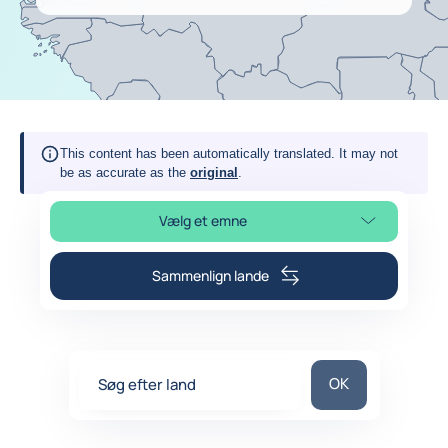
This content has been automatically translated. It may not
be as accurate as the
original
.
Vælg et emne
Vælg sideafsnit
Sammenlign lande
Søg efter land
OK
Søg efter land
0
suggestions