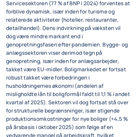
Servicesektoren (77 % af BNP i 2024) forventes at
forblive dynamisk, især inden for turisme og
relaterede aktiviteter (hoteller, restauranter,
detailhandel). Dens indvirkning på væksten vil
dog være mindre markant end i
genopretningsfasen efter pandemien. Bygge- og
anlægssektoren viser derimod tegn på
genopretning, især inden for anlægsarbejder,
takket være EU-midler. Boligmarkedet er fortsat
robust takket være forbedringen i
husholdningernes økonomi (andelen af
misligholdte lån til boligformål faldt til 1,1 % i andet
kvartal af 2025). Sektoren vil dog fortsat stå over
for strukturelle begrænsninger, især stigende
produktionsomkostninger for nye boliger (+4,5 %
på årsbasis i oktober 2025) som følge af en
vedvarende mangel på arbejdskraft, hvilket