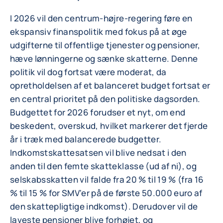
I 2026 vil den centrum-højre-regering føre en
ekspansiv finanspolitik med fokus på at øge
udgifterne til offentlige tjenester og pensioner,
hæve lønningerne og sænke skatterne. Denne
politik vil dog fortsat være moderat, da
opretholdelsen af et balanceret budget fortsat er
en central prioritet på den politiske dagsorden.
Budgettet for 2026 forudser et nyt, om end
beskedent, overskud, hvilket markerer det fjerde
år i træk med balancerede budgetter.
Indkomstskattesatsen vil blive nedsat i den
anden til den femte skatteklasse (ud af ni), og
selskabsskatten vil falde fra 20 % til 19 % (fra 16
% til 15 % for SMV'er på de første 50.000 euro af
den skattepligtige indkomst). Derudover vil de
laveste pensioner blive forhøjet, og