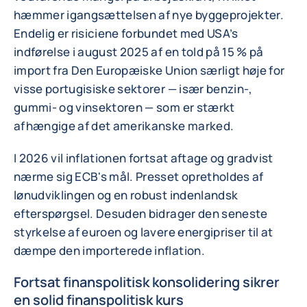
hæmmer igangsættelsen af nye byggeprojekter.
Endelig er risiciene forbundet med USA’s
indførelse i august 2025 af en told på 15 % på
import fra Den Europæiske Union særligt høje for
visse portugisiske sektorer — især benzin-,
gummi- og vinsektoren — som er stærkt
afhængige af det amerikanske marked.
I 2026 vil inflationen fortsat aftage og gradvist
nærme sig ECB's mål. Presset opretholdes af
lønudviklingen og en robust indenlandsk
efterspørgsel. Desuden bidrager den seneste
styrkelse af euroen og lavere energipriser til at
dæmpe den importerede inflation.
Fortsat finanspolitisk konsolidering sikrer
en solid finanspolitisk kurs