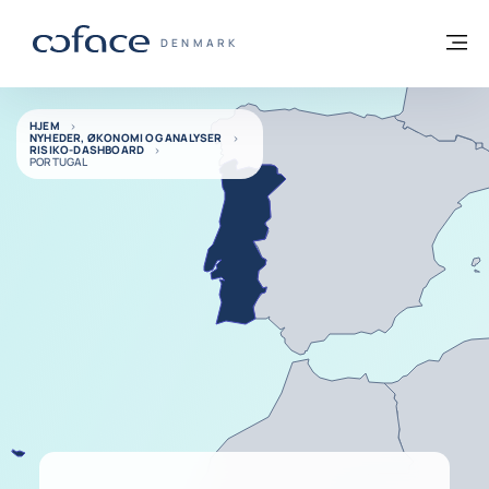
Gå til indhold
Tilbage til hjemmesiden
M
COFACE FOR TRADE - GRUPPENS HJEMM
DENMARK
HJEM
NYHEDER, ØKONOMI OG ANALYSER
RISIKO-DASHBOARD
PORTUGAL