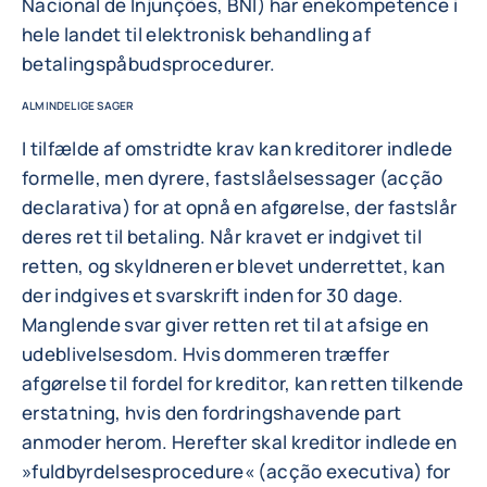
Nacional de Injunções, BNI) har enekompetence i
hele landet til elektronisk behandling af
betalingspåbudsprocedurer.
ALMINDELIGE SAGER
I tilfælde af omstridte krav kan kreditorer indlede
formelle, men dyrere, fastslåelsessager (acção
declarativa) for at opnå en afgørelse, der fastslår
deres ret til betaling. Når kravet er indgivet til
retten, og skyldneren er blevet underrettet, kan
der indgives et svarskrift inden for 30 dage.
Manglende svar giver retten ret til at afsige en
udeblivelsesdom. Hvis dommeren træffer
afgørelse til fordel for kreditor, kan retten tilkende
erstatning, hvis den fordringshavende part
anmoder herom. Herefter skal kreditor indlede en
»fuldbyrdelsesprocedure« (acção executiva) for