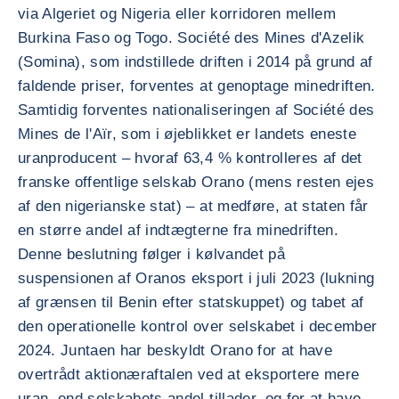
via Algeriet og Nigeria eller korridoren mellem
Burkina Faso og Togo. Société des Mines d'Azelik
(Somina), som indstillede driften i 2014 på grund af
faldende priser, forventes at genoptage minedriften.
Samtidig forventes nationaliseringen af Société des
Mines de l'Aïr, som i øjeblikket er landets eneste
uranproducent – hvoraf 63,4 % kontrolleres af det
franske offentlige selskab Orano (mens resten ejes
af den nigerianske stat) – at medføre, at staten får
en større andel af indtægterne fra minedriften.
Denne beslutning følger i kølvandet på
suspensionen af Oranos eksport i juli 2023 (lukning
af grænsen til Benin efter statskuppet) og tabet af
den operationelle kontrol over selskabet i december
2024. Juntaen har beskyldt Orano for at have
overtrådt aktionæraftalen ved at eksportere mere
uran, end selskabets andel tillader, og for at have