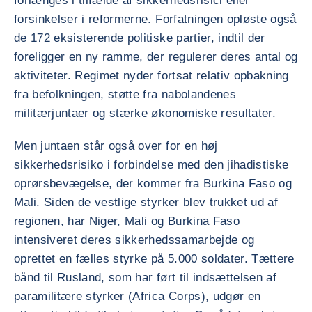
forlænges i tilfælde af sikkerhedsrisici eller
forsinkelser i reformerne. Forfatningen opløste også
de 172 eksisterende politiske partier, indtil der
foreligger en ny ramme, der regulerer deres antal og
aktiviteter. Regimet nyder fortsat relativ opbakning
fra befolkningen, støtte fra nabolandenes
militærjuntaer og stærke økonomiske resultater.
Men juntaen står også over for en høj
sikkerhedsrisiko i forbindelse med den jihadistiske
oprørsbevægelse, der kommer fra Burkina Faso og
Mali. Siden de vestlige styrker blev trukket ud af
regionen, har Niger, Mali og Burkina Faso
intensiveret deres sikkerhedssamarbejde og
oprettet en fælles styrke på 5.000 soldater. Tættere
bånd til Rusland, som har ført til indsættelsen af
paramilitære styrker (Africa Corps), udgør en