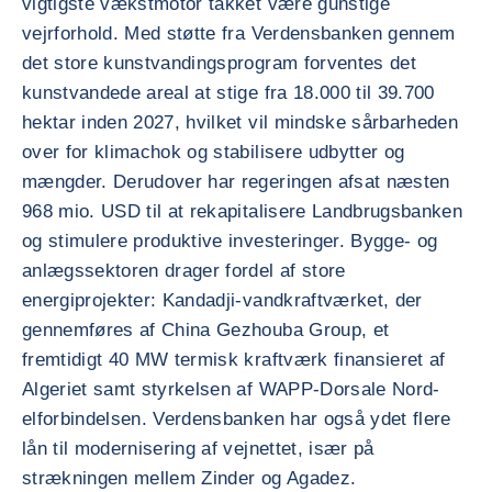
vigtigste vækstmotor takket være gunstige
vejrforhold. Med støtte fra Verdensbanken gennem
det store kunstvandingsprogram forventes det
kunstvandede areal at stige fra 18.000 til 39.700
hektar inden 2027, hvilket vil mindske sårbarheden
over for klimachok og stabilisere udbytter og
mængder. Derudover har regeringen afsat næsten
968 mio. USD til at rekapitalisere Landbrugsbanken
og stimulere produktive investeringer. Bygge- og
anlægssektoren drager fordel af store
energiprojekter: Kandadji-vandkraftværket, der
gennemføres af China Gezhouba Group, et
fremtidigt 40 MW termisk kraftværk finansieret af
Algeriet samt styrkelsen af WAPP-Dorsale Nord-
elforbindelsen. Verdensbanken har også ydet flere
lån til modernisering af vejnettet, især på
strækningen mellem Zinder og Agadez.