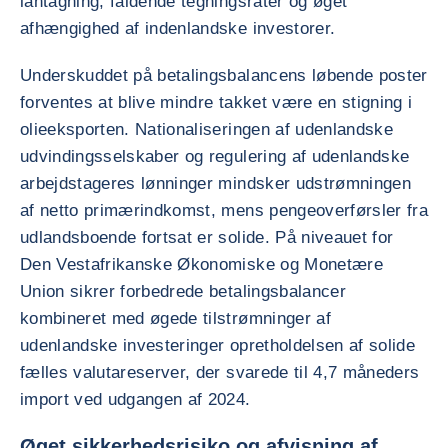
låntagning, faldende tegningsrater og øget
afhængighed af indenlandske investorer.
Underskuddet på betalingsbalancens løbende poster
forventes at blive mindre takket være en stigning i
olieeksporten. Nationaliseringen af udenlandske
udvindingsselskaber og regulering af udenlandske
arbejdstageres lønninger mindsker udstrømningen
af netto primærindkomst, mens pengeoverførsler fra
udlandsboende fortsat er solide. På niveauet for
Den Vestafrikanske Økonomiske og Monetære
Union sikrer forbedrede betalingsbalancer
kombineret med øgede tilstrømninger af
udenlandske investeringer opretholdelsen af solide
fælles valutareserver, der svarede til 4,7 måneders
import ved udgangen af 2024.
Øget sikkerhedsrisiko og afvisning af