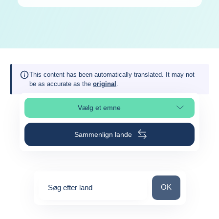
This content has been automatically translated. It may not
be as accurate as the
original
.
Vælg et emne
Vælg sideafsnit
Sammenlign lande
Søg efter land
OK
Søg efter land
0
suggestions