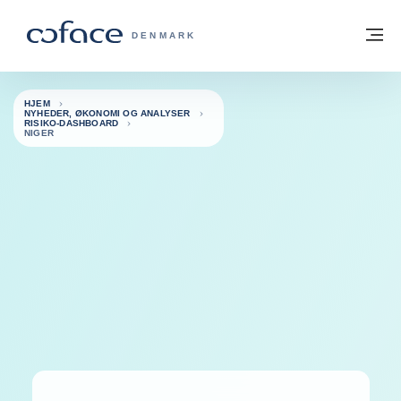
Gå til indhold
Tilbage til hjemmesiden
M
COFACE FOR TRADE - GRUPPENS HJE
DENMARK
HJEM
NYHEDER, ØKONOMI OG ANALYSER
RISIKO-DASHBOARD
NIGER