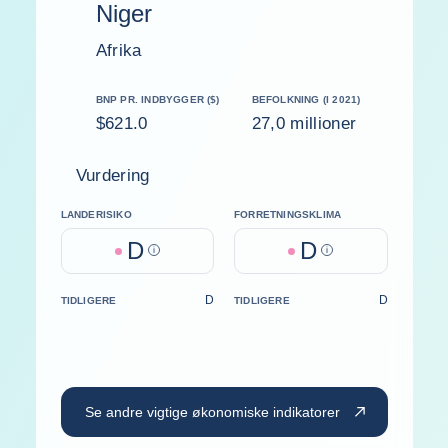
Niger
Afrika
BNP PR. INDBYGGER ($)
BEFOLKNING (I 2021)
$621.0
27,0 millioner
Vurdering
LANDERISIKO
FORRETNINGSKLIMA
D
D
Help
Help
D
D
TIDLIGERE
TIDLIGERE
Se andre vigtige økonomiske indikatorer