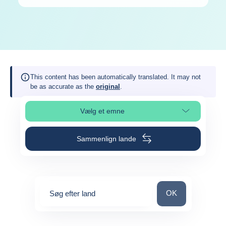
This content has been automatically translated. It may not
be as accurate as the
original
.
Vælg et emne
Vælg sideafsnit
Sammenlign lande
Søg efter land
OK
Søg efter land
0
suggestions