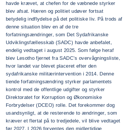
havde krævet, at chefen for de væbnede styrker
blev afsat. Hæren og politiet udøver fortsat
betydelig indflydelse på det politiske liv. På trods af
denne situation blev en af de tre
forfatningsændringer, som Det Sydafrikanske
Udviklingsfællesskab (SADC) havde anbefalet,
endelig vedtaget i august 2025. Som følge heraf
blev Lesotho fjernet fra SADC’s overvågningsliste,
hvor landet var blevet placeret efter den
sydafrikanske militærintervention i 2014. Denne
tiende forfatningsændring styrker parlamentets
kontrol med de offentlige udgifter og styrker
Direktoratet for Korruption og Økonomiske
Forbrydelser (DCEO) rolle. Det forekommer dog
usandsynligt, at de resterende to ændringer, som
kræver et flertal på to tredjedele, vil blive vedtaget
før 2027. I 2026 forventes den midlertidige