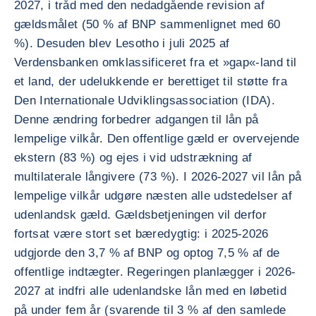
2027, i tråd med den nedadgående revision af
gældsmålet (50 % af BNP sammenlignet med 60
%). Desuden blev Lesotho i juli 2025 af
Verdensbanken omklassificeret fra et »gap«-land til
et land, der udelukkende er berettiget til støtte fra
Den Internationale Udviklingsassociation (IDA).
Denne ændring forbedrer adgangen til lån på
lempelige vilkår. Den offentlige gæld er overvejende
ekstern (83 %) og ejes i vid udstrækning af
multilaterale långivere (73 %). I 2026-2027 vil lån på
lempelige vilkår udgøre næsten alle udstedelser af
udenlandsk gæld. Gældsbetjeningen vil derfor
fortsat være stort set bæredygtig: i 2025-2026
udgjorde den 3,7 % af BNP og optog 7,5 % af de
offentlige indtægter. Regeringen planlægger i 2026-
2027 at indfri alle udenlandske lån med en løbetid
på under fem år (svarende til 3 % af den samlede