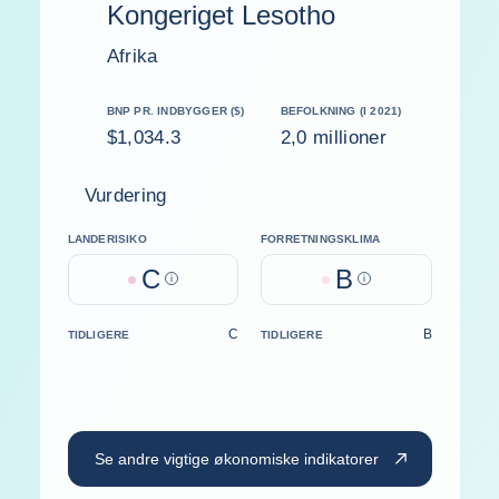
Kongeriget Lesotho
Afrika
BNP PR. INDBYGGER ($)
BEFOLKNING (I 2021)
$1,034.3
2,0 millioner
Vurdering
LANDERISIKO
FORRETNINGSKLIMA
C
B
Help
Help
C
B
TIDLIGERE
TIDLIGERE
Se andre vigtige økonomiske indikatorer