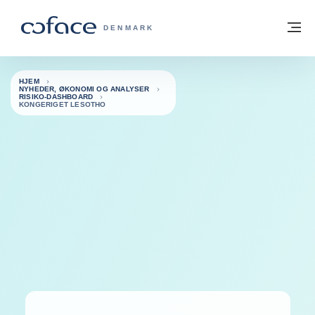
Gå til indhold
Tilbage til hjemmesiden
M
COFACE FOR TRADE - GRUPPENS HJE
DENMARK
HJEM
NYHEDER, ØKONOMI OG ANALYSER
RISIKO-DASHBOARD
KONGERIGET LESOTHO