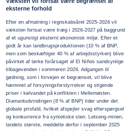
Væksten vil fortsat være begrænset af
eksterne forhold
Efter en afmatning i regnskabsåret 2025-2026 vil
væksten fortsat være træg i 2026-2027 på baggrund
af et ugunstigt eksternt økonomisk miljø. Efter et
godt år kan landbrugsproduktionen (10 % af BNP,
men som beskæftiger 40 % af arbejdsstyrken) blive
påvirket af tørke forårsaget af El Niños sandsynlige
tilbagevenden i sommeren 2026. Adgangen til
gødning, som i forvejen er begrænset, vil blive
hæmmet af forsyningsforstyrrelser og stigende
priser i kølvandet på konflikten i Mellemøsten.
Diamantudvindingen (8 % af BNP) lider under det
globale prisfald, hvilket afspejler svag efterspørgsel
og konkurrence fra syntetiske sten. Letseng-minen,
landets største, meddelte derfor i september 2025