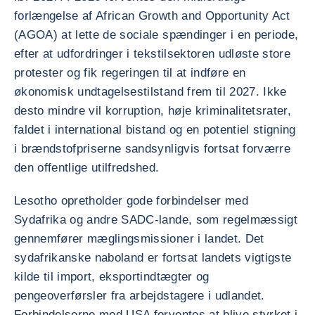
forlængelse af African Growth and Opportunity Act
(AGOA) at lette de sociale spændinger i en periode,
efter at udfordringer i tekstilsektoren udløste store
protester og fik regeringen til at indføre en
økonomisk undtagelsestilstand frem til 2027. Ikke
desto mindre vil korruption, høje kriminalitetsrater,
faldet i international bistand og en potentiel stigning
i brændstofpriserne sandsynligvis fortsat forværre
den offentlige utilfredshed.
Lesotho opretholder gode forbindelser med
Sydafrika og andre SADC-lande, som regelmæssigt
gennemfører mæglingsmissioner i landet. Det
sydafrikanske naboland er fortsat landets vigtigste
kilde til import, eksportindtægter og
pengeoverførsler fra arbejdstagere i udlandet.
Forbindelserne med USA forventes at blive styrket i