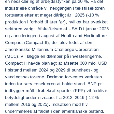
en nedskæring af arbejdsstyrken på 20 %. På det
industrielle område vil nedgangen i tekstilsektoren
fortsætte efter et meget dårligt år i 2025 (-10 % i
produktion i forhold til året før), hvilket har svækket
sektoren varigt. Afskaffelsen af USAID i januar 2025
og annulleringen i august af Health and Horticulture
Compact (Compact II), der blev ledet af den
amerikanske Millennium Challenge Corporation
(MCC), vil lægge en dæmper på investeringerne.
Compact II havde planlagt at afsætte 300 mio. USD
i bistand mellem 2024 og 2029 til sundheds- og
vandingssektorerne. Derimod forventes væksten
inden for servicesektoren at holde stand. BNP pr.
indbygger målt i købekraftsparitet (PPP) vil forblive
betydeligt under niveauet fra 2012–2016 (-12 %
mellem 2016 og 2025). Indsatsen mod hiv
undermineres af faldet i den amerikanske bistand,