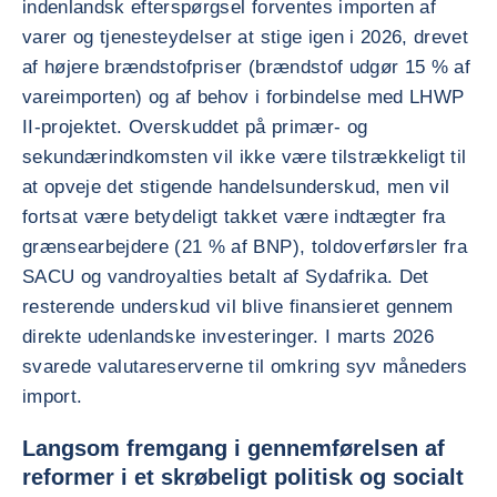
indenlandsk efterspørgsel forventes importen af
varer og tjenesteydelser at stige igen i 2026, drevet
af højere brændstofpriser (brændstof udgør 15 % af
vareimporten) og af behov i forbindelse med LHWP
II-projektet. Overskuddet på primær- og
sekundærindkomsten vil ikke være tilstrækkeligt til
at opveje det stigende handelsunderskud, men vil
fortsat være betydeligt takket være indtægter fra
grænsearbejdere (21 % af BNP), toldoverførsler fra
SACU og vandroyalties betalt af Sydafrika. Det
resterende underskud vil blive finansieret gennem
direkte udenlandske investeringer. I marts 2026
svarede valutareserverne til omkring syv måneders
import.
Langsom fremgang i gennemførelsen af
reformer i et skrøbeligt politisk og socialt