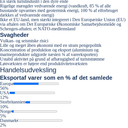
En stærk turistindustri i den dyre ende
Rigelige mængder vedvarende energi (vandkraft, 85 % af alle
husstande opvarmes med geotermisk energi, 100 % af elforbruget
dækkes af vedvarende energi)
Ikke et EU-land, men stærkt integreret i Den Europæiske Union (EU)
via aftalen om Det Europæiske Økonomiske Samarbejdsområde og
Schengen-aftalen; et NATO-medlemsland
Svagheder
Vulkan- og seismiske risici
Lille og meget åben økonomi med en stram pengepolitik
Koncentration af produktion og eksport (aluminium og
marineprodukter udgjorde næsten ¾ af vareeksporten)
Ustabil aktivitet på grund af afhængighed af turiststrømme
Lønvæksten er højere end produktivitetsvæksten
Handelsudveksling
Eksport
af varer som en % af det samlede
Europa
56%
USA
12%
Storbritannien
10%
Norge
5%
Danmark
2%