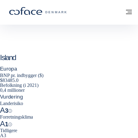
Gå til indhold
Tilbage til hjemmesiden
M
COFACE FOR TRADE - GRUPPENS HJE
DENMARK
Island
Europa
BNP pr. indbygger ($)
$83485.0
Befolkning (i 2021)
0,4 millioner
Vurdering
Landerisiko
A
3
Help
Forretningsklima
A
1
Help
Tidligere
A3