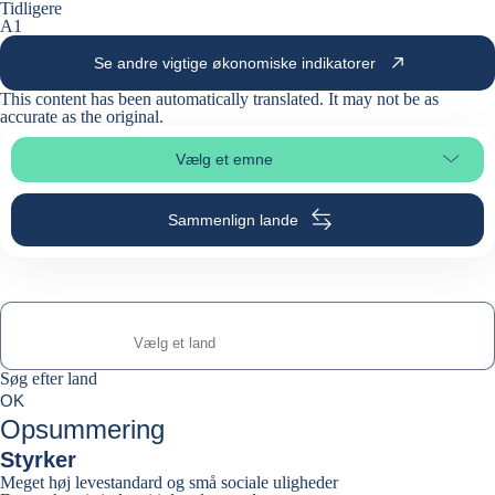
Tidligere
A1
Se andre vigtige økonomiske indikatorer
This content has been automatically translated. It may not be as
accurate as the
original
.
Vælg et emne
Vælg sideafsnit
Sammenlign lande
Søg efter land
Søg efter land
0
OK
suggestions
Opsummering
Styrker
Meget høj levestandard og små sociale uligheder