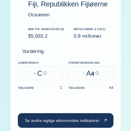
Fiji, Republikken Fijiøerne
Oceanien
BNP PR. INDBYGGER ($)
BEFOLKNING (I 2021)
$5,933.2
0,9 millioner
Vurdering
LANDERISIKO
FORRETNINGSKLIMA
C
A
Help
4
Help
C
A4
TIDLIGERE
TIDLIGERE
Se andre vigtige økonomiske indikatorer