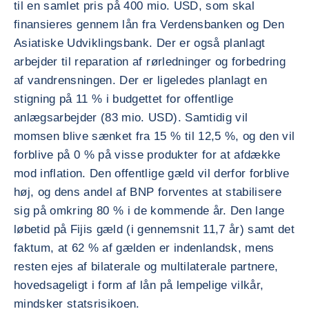
til en samlet pris på 400 mio. USD, som skal
finansieres gennem lån fra Verdensbanken og Den
Asiatiske Udviklingsbank. Der er også planlagt
arbejder til reparation af rørledninger og forbedring
af vandrensningen. Der er ligeledes planlagt en
stigning på 11 % i budgettet for offentlige
anlægsarbejder (83 mio. USD). Samtidig vil
momsen blive sænket fra 15 % til 12,5 %, og den vil
forblive på 0 % på visse produkter for at afdække
mod inflation. Den offentlige gæld vil derfor forblive
høj, og dens andel af BNP forventes at stabilisere
sig på omkring 80 % i de kommende år. Den lange
løbetid på Fijis gæld (i gennemsnit 11,7 år) samt det
faktum, at 62 % af gælden er indenlandsk, mens
resten ejes af bilaterale og multilaterale partnere,
hovedsageligt i form af lån på lempelige vilkår,
mindsker statsrisikoen.