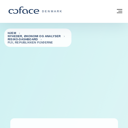
Gå til indhold
Tilbage til hjemmesiden
M
COFACE FOR TRADE - GRUPPENS HJE
DENMARK
HJEM
NYHEDER, ØKONOMI OG ANALYSER
RISIKO-DASHBOARD
FIJI, REPUBLIKKEN FIJIØERNE