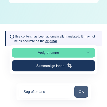
This content has been automatically translated. It may not
be as accurate as the
original
.
Vælg et emne
Vælg sideafsnit
Sammenlign lande
Søg efter land
OK
Søg efter land
0
suggestions