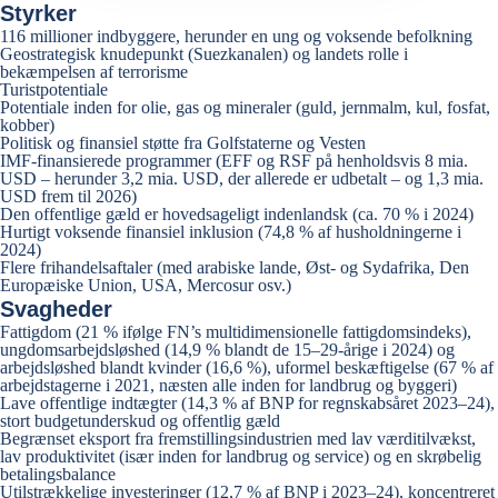
Styrker
116 millioner indbyggere, herunder en ung og voksende befolkning
Geostrategisk knudepunkt (Suezkanalen) og landets rolle i
bekæmpelsen af terrorisme
Turistpotentiale
Potentiale inden for olie, gas og mineraler (guld, jernmalm, kul, fosfat,
kobber)
Politisk og finansiel støtte fra Golfstaterne og Vesten
IMF-finansierede programmer (EFF og RSF på henholdsvis 8 mia.
USD – herunder 3,2 mia. USD, der allerede er udbetalt – og 1,3 mia.
USD frem til 2026)
Den offentlige gæld er hovedsageligt indenlandsk (ca. 70 % i 2024)
Hurtigt voksende finansiel inklusion (74,8 % af husholdningerne i
2024)
Flere frihandelsaftaler (med arabiske lande, Øst- og Sydafrika, Den
Europæiske Union, USA, Mercosur osv.)
Svagheder
Fattigdom (21 % ifølge FN’s multidimensionelle fattigdomsindeks),
ungdomsarbejdsløshed (14,9 % blandt de 15–29-årige i 2024) og
arbejdsløshed blandt kvinder (16,6 %), uformel beskæftigelse (67 % af
arbejdstagerne i 2021, næsten alle inden for landbrug og byggeri)
Lave offentlige indtægter (14,3 % af BNP for regnskabsåret 2023–24),
stort budgetunderskud og offentlig gæld
Begrænset eksport fra fremstillingsindustrien med lav værditilvækst,
lav produktivitet (især inden for landbrug og service) og en skrøbelig
betalingsbalance
Utilstrækkelige investeringer (12,7 % af BNP i 2023–24), koncentreret