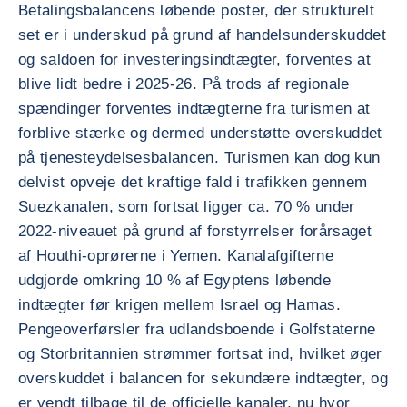
Betalingsbalancens løbende poster, der strukturelt
set er i underskud på grund af handelsunderskuddet
og saldoen for investeringsindtægter, forventes at
blive lidt bedre i 2025-26. På trods af regionale
spændinger forventes indtægterne fra turismen at
forblive stærke og dermed understøtte overskuddet
på tjenesteydelsesbalancen. Turismen kan dog kun
delvist opveje det kraftige fald i trafikken gennem
Suezkanalen, som fortsat ligger ca. 70 % under
2022-niveauet på grund af forstyrrelser forårsaget
af Houthi-oprørerne i Yemen. Kanalafgifterne
udgjorde omkring 10 % af Egyptens løbende
indtægter før krigen mellem Israel og Hamas.
Pengeoverførsler fra udlandsboende i Golfstaterne
og Storbritannien strømmer fortsat ind, hvilket øger
overskuddet i balancen for sekundære indtægter, og
er vendt tilbage til de officielle kanaler, nu hvor