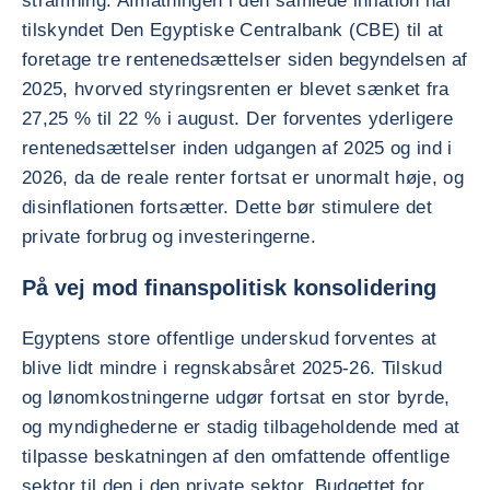
stramning. Afmatningen i den samlede inflation har
tilskyndet Den Egyptiske Centralbank (CBE) til at
foretage tre rentenedsættelser siden begyndelsen af
2025, hvorved styringsrenten er blevet sænket fra
27,25 % til 22 % i august. Der forventes yderligere
rentenedsættelser inden udgangen af 2025 og ind i
2026, da de reale renter fortsat er unormalt høje, og
disinflationen fortsætter. Dette bør stimulere det
private forbrug og investeringerne.
På vej mod finanspolitisk konsolidering
Egyptens store offentlige underskud forventes at
blive lidt mindre i regnskabsåret 2025-26. Tilskud
og lønomkostningerne udgør fortsat en stor byrde,
og myndighederne er stadig tilbageholdende med at
tilpasse beskatningen af den omfattende offentlige
sektor til den i den private sektor. Budgettet for