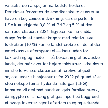
valutakursen afspejler markedsforholdene.
Derudover forventes de amerikanske toldsatser at
have en begrænset indvirkning, da eksporten til
USA kun udgjorde 0,8 % af BNP og 5 % af den
samlede eksport i 2024. Egypten kunne endda
drage fordel af handelskrigen: med relativt lave
toldsatser (10 %) kunne landet erobre en del af den
amerikanske efterspørgsel — især inden for
beklædning og mode — på bekostning af asiatiske
lande, der står over for højere toldsatser. Ikke desto
mindre forventes eksporten at forblive et godt
stykke under sit højdepunkt fra 2022 på grund af et
stop i eksporten af flydende naturgas (LNG).
Importen vil derimod sandsynligvis forblive stærk,
da Egypten er afhængig af gasimport på baggrund
af svage investeringer i efterforskning og aldrende