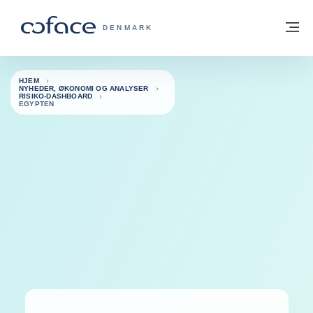
Gå til indhold
Tilbage til hjemmesiden
M
COFACE FOR TRADE - GRUPPENS HJE
DENMARK
HJEM
NYHEDER, ØKONOMI OG ANALYSER
RISIKO-DASHBOARD
EGYPTEN