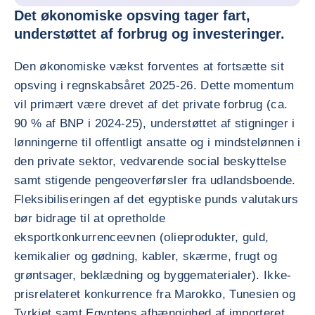
Det økonomiske opsving tager fart,
understøttet af forbrug og investeringer.
Den økonomiske vækst forventes at fortsætte sit
opsving i regnskabsåret 2025-26. Dette momentum
vil primært være drevet af det private forbrug (ca.
90 % af BNP i 2024-25), understøttet af stigninger i
lønningerne til offentligt ansatte og i mindstelønnen i
den private sektor, vedvarende social beskyttelse
samt stigende pengeoverførsler fra udlandsboende.
Fleksibiliseringen af det egyptiske punds valutakurs
bør bidrage til at opretholde
eksportkonkurrenceevnen (olieprodukter, guld,
kemikalier og gødning, kabler, skærme, frugt og
grøntsager, beklædning og byggematerialer). Ikke-
prisrelateret konkurrence fra Marokko, Tunesien og
Tyrkiet samt Egyptens afhængighed af importeret