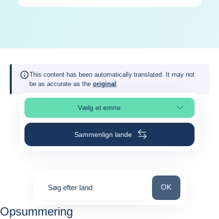
This content has been automatically translated. It may not
be as accurate as the
original
.
Vælg et emne
Vælg sideafsnit
Sammenlign lande
Søg efter land
OK
Søg efter land
0
suggestions
Opsummering