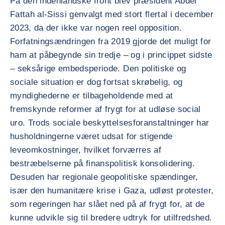
På den indenlandske front blev præsident Abdel
Fattah al-Sissi genvalgt med stort flertal i december
2023, da der ikke var nogen reel opposition.
Forfatningsændringen fra 2019 gjorde det muligt for
ham at påbegynde sin tredje – og i princippet sidste
– seksårige embedsperiode. Den politiske og
sociale situation er dog fortsat skrøbelig, og
myndighederne er tilbageholdende med at
fremskynde reformer af frygt for at udløse social
uro. Trods sociale beskyttelsesforanstaltninger har
husholdningerne været udsat for stigende
leveomkostninger, hvilket forværres af
bestræbelserne på finanspolitisk konsolidering.
Desuden har regionale geopolitiske spændinger,
især den humanitære krise i Gaza, udløst protester,
som regeringen har slået ned på af frygt for, at de
kunne udvikle sig til bredere udtryk for utilfredshed.