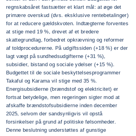
regnskabsåret fastsætter et klart mål: at øge det
primære overskud (dvs. eksklusive rentebetalinger)
for at reducere gældskvoten. Indtægterne forventes
at stige med 19 %, drevet af et bredere
skattegrundlag, forbedret opkrævning og reformer
af toldprocedurerne. På udgiftssiden (+18 %) er der
lagt vægt på sundhedsudgifterne (+31 %),
subsidier, bistand og sociale ydelser (+15 %).
Budgettet til de sociale beskyttelsesprogrammer
Takaful og Karama vil stige med 35 %.
Energisubsidierne (brændstof og elektricitet) er
fortsat betydelige, men regeringen sigter mod at
afskaffe brændstofsubsidierne inden december
2025, selvom der sandsynligvis vil opstå
forsinkelser på grund af politiske følsomheder.
Denne beslutning understøttes af gunstige