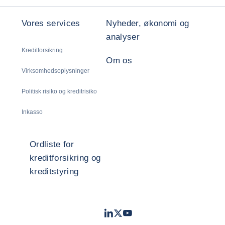
Vores services
Nyheder, økonomi og
analyser
Kreditforsikring
Om os
Virksomhedsoplysninger
Politisk risiko og kreditrisiko
Inkasso
Ordliste for
kreditforsikring og
kreditstyring
LinkedIn
Twitter
Youtube
- Coface
- Coface
- Coface