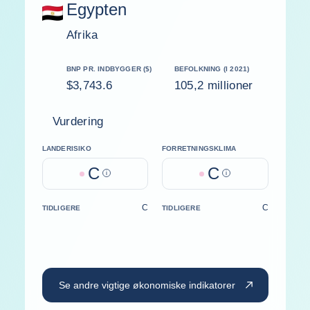
Egypten
Afrika
BNP PR. INDBYGGER ($)
BEFOLKNING (I 2021)
$3,743.6
105,2 millioner
Vurdering
LANDERISIKO
FORRETNINGSKLIMA
C
C
Help
Help
C
C
TIDLIGERE
TIDLIGERE
Se andre vigtige økonomiske indikatorer