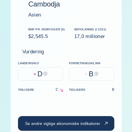
Cambodja
Asien
BNP PR. INDBYGGER ($)
BEFOLKNING (I 2021)
$2,545.5
17,0 millioner
Vurdering
LANDERISIKO
FORRETNINGSKLIMA
D
B
Help
Help
C
B
TIDLIGERE
TIDLIGERE
decrease
Se andre vigtige økonomiske indikatorer