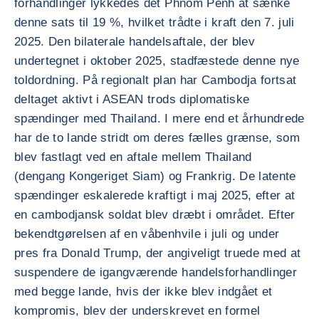
forhandlinger lykkedes det Phnom Penh at sænke
denne sats til 19 %, hvilket trådte i kraft den 7. juli
2025. Den bilaterale handelsaftale, der blev
undertegnet i oktober 2025, stadfæstede denne nye
toldordning. På regionalt plan har Cambodja fortsat
deltaget aktivt i ASEAN trods diplomatiske
spændinger med Thailand. I mere end et århundrede
har de to lande stridt om deres fælles grænse, som
blev fastlagt ved en aftale mellem Thailand
(dengang Kongeriget Siam) og Frankrig. De latente
spændinger eskalerede kraftigt i maj 2025, efter at
en cambodjansk soldat blev dræbt i området. Efter
bekendtgørelsen af en våbenhvile i juli og under
pres fra Donald Trump, der angiveligt truede med at
suspendere de igangværende handelsforhandlinger
med begge lande, hvis der ikke blev indgået et
kompromis, blev der underskrevet en formel