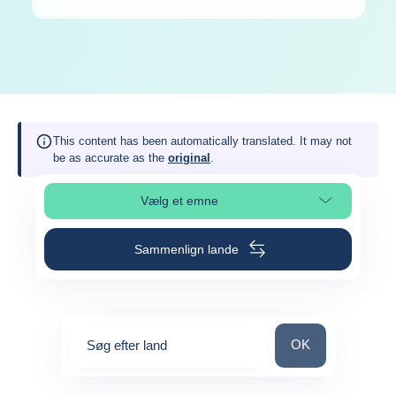
This content has been automatically translated. It may not
be as accurate as the
original
.
Vælg et emne
Vælg sideafsnit
Sammenlign lande
Søg efter land
OK
Søg efter land
0
suggestions