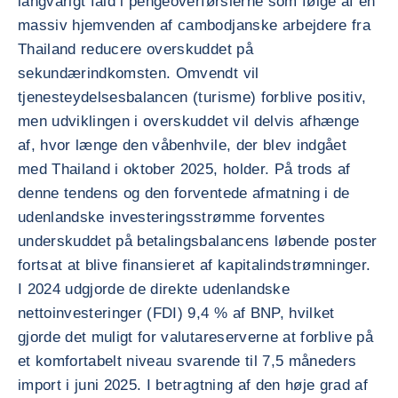
langvarigt fald i pengeoverførslerne som følge af en
massiv hjemvenden af cambodjanske arbejdere fra
Thailand reducere overskuddet på
sekundærindkomsten. Omvendt vil
tjenesteydelsesbalancen (turisme) forblive positiv,
men udviklingen i overskuddet vil delvis afhænge
af, hvor længe den våbenhvile, der blev indgået
med Thailand i oktober 2025, holder. På trods af
denne tendens og den forventede afmatning i de
udenlandske investeringsstrømme forventes
underskuddet på betalingsbalancens løbende poster
fortsat at blive finansieret af kapitalindstrømninger.
I 2024 udgjorde de direkte udenlandske
nettoinvesteringer (FDI) 9,4 % af BNP, hvilket
gjorde det muligt for valutareserverne at forblive på
et komfortabelt niveau svarende til 7,5 måneders
import i juni 2025. I betragtning af den høje grad af