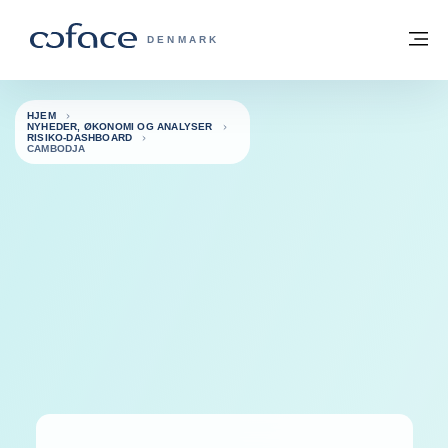
Gå til indhold
Tilbage til hjemmesiden
M
COFACE FOR TRADE - GRUPPENS HJE
DENMARK
HJEM
NYHEDER, ØKONOMI OG ANALYSER
RISIKO-DASHBOARD
CAMBODJA