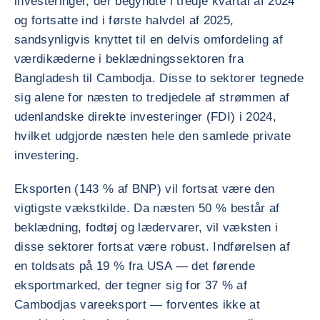
investeringer, der begyndte i tredje kvartal af 2024
og fortsatte ind i første halvdel af 2025,
sandsynligvis knyttet til en delvis omfordeling af
værdikæderne i beklædningssektoren fra
Bangladesh til Cambodja. Disse to sektorer tegnede
sig alene for næsten to tredjedele af strømmen af
udenlandske direkte investeringer (FDI) i 2024,
hvilket udgjorde næsten hele den samlede private
investering.
Eksporten (143 % af BNP) vil fortsat være den
vigtigste vækstkilde. Da næsten 50 % består af
beklædning, fodtøj og lædervarer, vil væksten i
disse sektorer fortsat være robust. Indførelsen af
en toldsats på 19 % fra USA — det førende
eksportmarked, der tegner sig for 37 % af
Cambodjas vareeksport — forventes ikke at