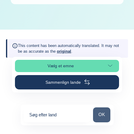
This content has been automatically translated. It may not
be as accurate as the
original
.
Vælg et emne
Vælg sideafsnit
Sammenlign lande
Søg efter land
OK
Søg efter land
0
suggestions