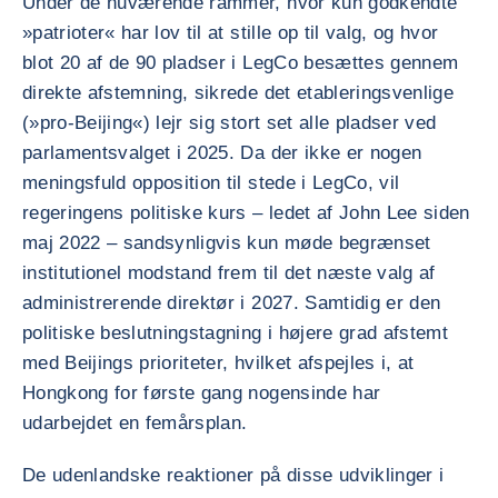
Under de nuværende rammer, hvor kun godkendte
»patrioter« har lov til at stille op til valg, og hvor
blot 20 af de 90 pladser i LegCo besættes gennem
direkte afstemning, sikrede det etableringsvenlige
(»pro-Beijing«) lejr sig stort set alle pladser ved
parlamentsvalget i 2025. Da der ikke er nogen
meningsfuld opposition til stede i LegCo, vil
regeringens politiske kurs – ledet af John Lee siden
maj 2022 – sandsynligvis kun møde begrænset
institutionel modstand frem til det næste valg af
administrerende direktør i 2027. Samtidig er den
politiske beslutningstagning i højere grad afstemt
med Beijings prioriteter, hvilket afspejles i, at
Hongkong for første gang nogensinde har
udarbejdet en femårsplan.
De udenlandske reaktioner på disse udviklinger i