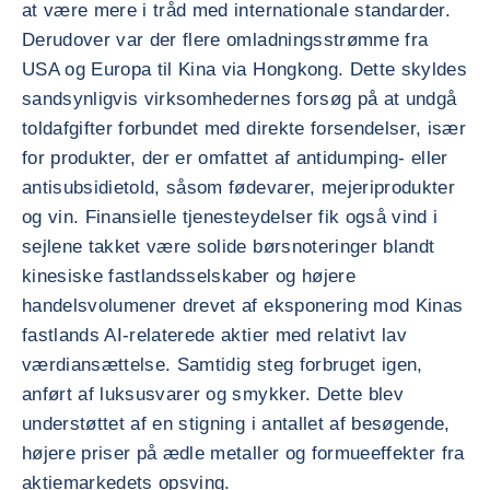
at være mere i tråd med internationale standarder.
Derudover var der flere omladningsstrømme fra
USA og Europa til Kina via Hongkong. Dette skyldes
sandsynligvis virksomhedernes forsøg på at undgå
toldafgifter forbundet med direkte forsendelser, især
for produkter, der er omfattet af antidumping- eller
antisubsidietold, såsom fødevarer, mejeriprodukter
og vin. Finansielle tjenesteydelser fik også vind i
sejlene takket være solide børsnoteringer blandt
kinesiske fastlandsselskaber og højere
handelsvolumener drevet af eksponering mod Kinas
fastlands AI-relaterede aktier med relativt lav
værdiansættelse. Samtidig steg forbruget igen,
anført af luksusvarer og smykker. Dette blev
understøttet af en stigning i antallet af besøgende,
højere priser på ædle metaller og formueeffekter fra
aktiemarkedets opsving.