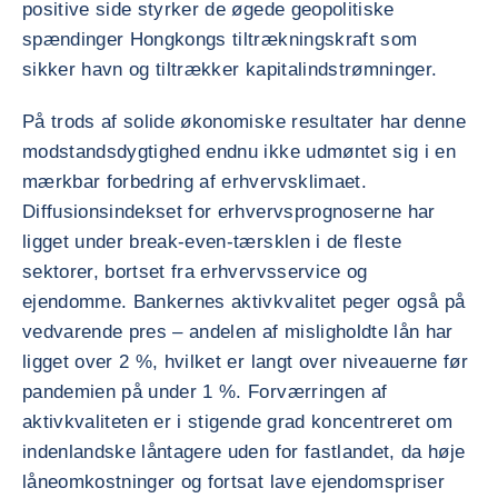
positive side styrker de øgede geopolitiske
spændinger Hongkongs tiltrækningskraft som
sikker havn og tiltrækker kapitalindstrømninger.
På trods af solide økonomiske resultater har denne
modstandsdygtighed endnu ikke udmøntet sig i en
mærkbar forbedring af erhvervsklimaet.
Diffusionsindekset for erhvervsprognoserne har
ligget under break-even-tærsklen i de fleste
sektorer, bortset fra erhvervsservice og
ejendomme. Bankernes aktivkvalitet peger også på
vedvarende pres – andelen af misligholdte lån har
ligget over 2 %, hvilket er langt over niveauerne før
pandemien på under 1 %. Forværringen af
aktivkvaliteten er i stigende grad koncentreret om
indenlandske låntagere uden for fastlandet, da høje
låneomkostninger og fortsat lave ejendomspriser