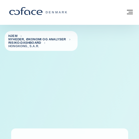
Gå til indhold
Tilbage til hjemmesiden
M
COFACE FOR TRADE - GRUPPENS HJE
DENMARK
HJEM
NYHEDER, ØKONOMI OG ANALYSER
RISIKO-DASHBOARD
HONGKONG, S.A.R.