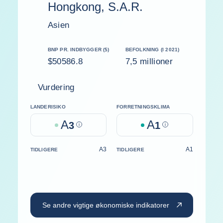
Hongkong, S.A.R.
Asien
BNP PR. INDBYGGER ($)
BEFOLKNING (I 2021)
$50586.8
7,5 millioner
Vurdering
LANDERISIKO
FORRETNINGSKLIMA
A
A
3
Help
1
Help
A3
A1
TIDLIGERE
TIDLIGERE
Se andre vigtige økonomiske indikatorer