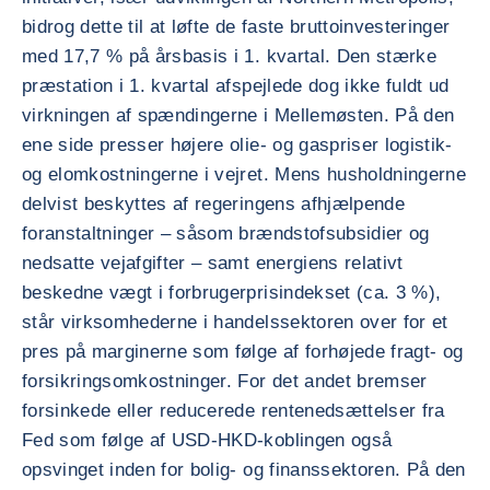
bidrog dette til at løfte de faste bruttoinvesteringer
med 17,7 % på årsbasis i 1. kvartal. Den stærke
præstation i 1. kvartal afspejlede dog ikke fuldt ud
virkningen af spændingerne i Mellemøsten. På den
ene side presser højere olie- og gaspriser logistik-
og elomkostningerne i vejret. Mens husholdningerne
delvist beskyttes af regeringens afhjælpende
foranstaltninger – såsom brændstofsubsidier og
nedsatte vejafgifter – samt energiens relativt
beskedne vægt i forbrugerprisindekset (ca. 3 %),
står virksomhederne i handelssektoren over for et
pres på marginerne som følge af forhøjede fragt- og
forsikringsomkostninger. For det andet bremser
forsinkede eller reducerede rentenedsættelser fra
Fed som følge af USD-HKD-koblingen også
opsvinget inden for bolig- og finanssektoren. På den