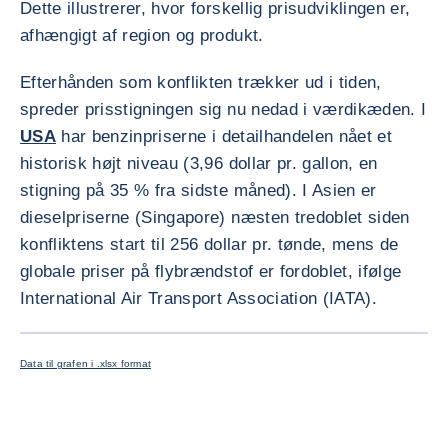
Dette illustrerer, hvor forskellig prisudviklingen er,
afhængigt af region og produkt.
Efterhånden som konflikten trækker ud i tiden,
spreder prisstigningen sig nu nedad i værdikæden. I
USA
har benzinpriserne i detailhandelen nået et
historisk højt niveau (3,96 dollar pr. gallon, en
stigning på 35 % fra sidste måned). I Asien er
dieselpriserne (Singapore) næsten tredoblet siden
konfliktens start til 256 dollar pr. tønde, mens de
globale priser på flybrændstof er fordoblet, ifølge
International Air Transport Association (IATA).
FORSTØR
Data til grafen i .xlsx format