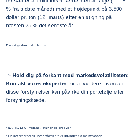
fortsætter aluminiumspriserne med at stige (+11,5
% fra sidste måned) med et højdepunkt på 3.500
dollar pr. ton (12. marts) efter en stigning på
næsten 25 % det seneste år.
FORSTØR
Data til grafen i .xlsx format
>
Hold dig på forkant med markedsvolatiliteten:
Kontakt vores eksperter
for at vurdere, hvordan
disse forstyrrelser kan påvirke din portefølje eller
forsyningskæde.
¹ NAFTA, LPG, metanol, ethylen og propylen
² En «vaskeproces», hvor målmineraler udvindes fra malmmassen