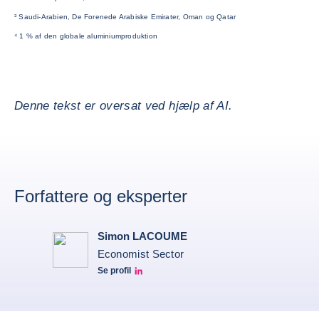
³ Saudi-Arabien, De Forenede Arabiske Emirater, Oman og Qatar
⁴ 1 % af den globale aluminiumproduktion
Denne tekst er oversat ved hjælp af AI.
Forfattere og eksperter
Simon LACOUME
Economist Sector
Se profil
Simon Lacoume linkedin