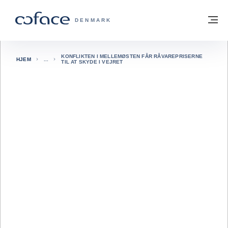
Gå til indhold
Tilbage til hjemmesiden
M
COFACE FOR TRADE - GRUPPENS HJE
DENMARK
KONFLIKTEN I MELLEMØSTEN FÅR RÅVAREPRISERNE
HJEM
TIL AT SKYDE I VEJRET