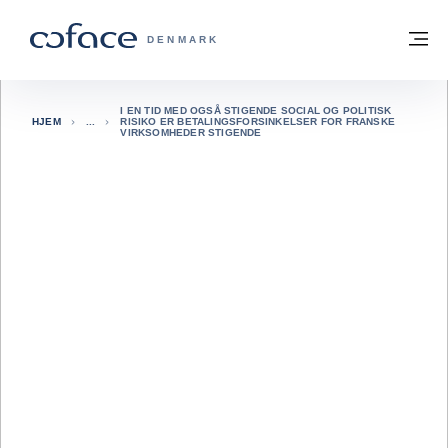
Gå til indhold
Tilbage til hjemmesiden
M
COFACE FOR TRADE - GRUPPENS HJE
DENMARK
I EN TID MED OGSÅ STIGENDE SOCIAL OG POLITISK
HJEM
RISIKO ER BETALINGSFORSINKELSER FOR FRANSKE
VIRKSOMHEDER STIGENDE