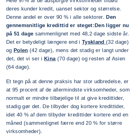
Hele 97% af de adspurgte virksomheder tilbød
deres kunder kredit, uanset sektor og størrelse.
Denne andel er over 90 % i alle sektorer.
Den
gennemsnitlige kredittid er steget:
Den ligger nu
på 51 dage
sammenlignet med 48,2 dage sidste år.
Det er betydeligt længere end i
Tyskland
(32 dage)
og
Polen
(42 dage), mens det stadig er langt under
det, det vi ser i
Kina
(70 dage) og resten af Asien
(64 dage).
Et tegn på at denne praksis har stor udbredelse, er
at 95 procent af de allermindste virksomheder, som
normalt er mindre tilbøjelige til at give kredittider,
stadig gør det. De tilbyder dog kortere kredittider,
idet 40 % af dem tilbyder kredittider kortere end en
måned (sammenlignet færre end 20 % for større
virksomheder).