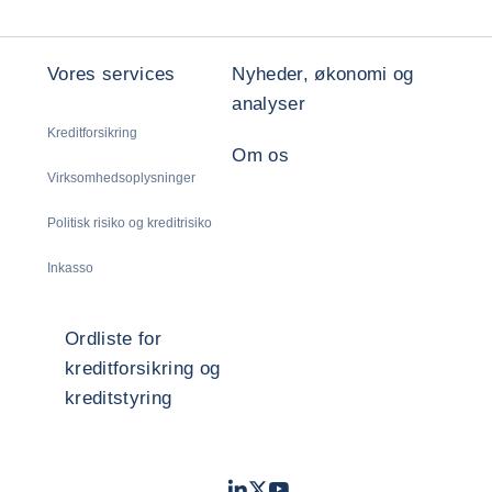
Vores services
Nyheder, økonomi og
analyser
Kreditforsikring
Om os
Virksomhedsoplysninger
Politisk risiko og kreditrisiko
Inkasso
Ordliste for
kreditforsikring og
kreditstyring
LinkedIn
Twitter
Youtube
- Coface
- Coface
- Coface