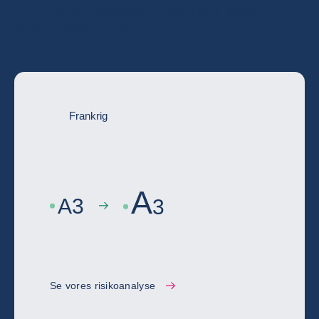
Gå mere i dybden med den fulde
landerisikovurdering
Frankrig
A
A
3
3
Se vores risikoanalyse