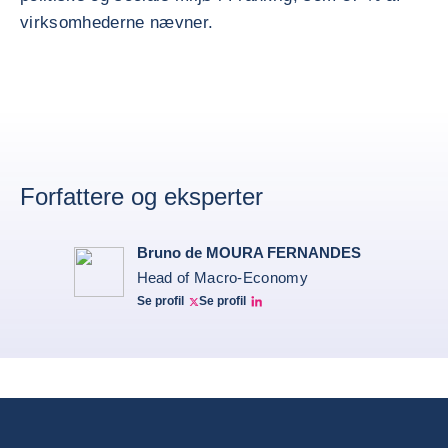
virksomhederne nævner.
Forfattere og eksperter
Bruno de MOURA FERNANDES
Head of Macro-Economy
Se profil
Se profil
Twitter Bruno Fernandes
Bruno de Moura Fernandes linkedin