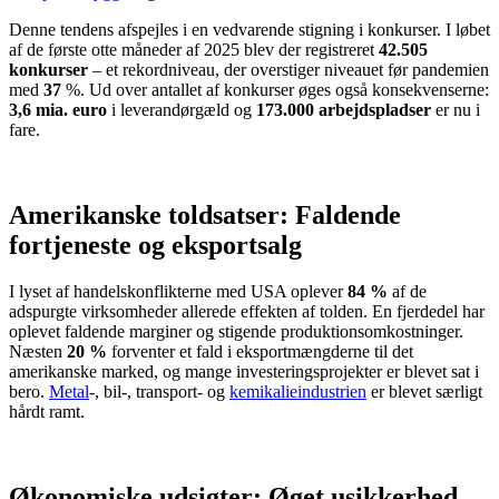
Denne tendens afspejles i en vedvarende stigning i konkurser. I løbet
af de første otte måneder af 2025 blev der registreret
42.505
konkurser
– et rekordniveau, der overstiger niveauet før pandemien
med
37
%. Ud over antallet af konkurser øges også konsekvenserne:
3,6 mia. euro
i leverandørgæld og
173.000 arbejdspladser
er nu i
fare.
Amerikanske toldsatser: Faldende
fortjeneste og eksportsalg
I lyset af handelskonflikterne med USA oplever
84 %
af de
adspurgte virksomheder allerede effekten af tolden. En fjerdedel har
oplevet faldende marginer og stigende produktionsomkostninger.
Næsten
20 %
forventer et fald i eksportmængderne til det
amerikanske marked, og mange investeringsprojekter er blevet sat i
bero.
Metal
-, bil-, transport- og
kemikalieindustrien
er blevet særligt
hårdt ramt.
Økonomiske udsigter: Øget usikkerhed