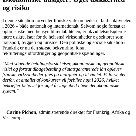
og risiko
I denne situation forventer franske virksomheder et fald i aktiviteten
i 2026 – både nationalt og internationalt. Selvom nogle fortsat er
optimistiske med hensyn til rentabiliteten, er likviditetsudsigterne
mere usikre, især for de helt små virksomheder og sektorer som
transport, byggeri og turisme. Den politiske og sociale situation i
Frankrig er nu den største bekymring, foran
rekrutteringsudfordringer og geopolitiske spændinger.
"Med stigende betalingsforsinkelser, økonomiske og geopolitiske
risici og fortsat tilbagebetaling af statsgaranterede lån oplever
franske virksomheder pres på marginer og likviditet. Vi forventer
derfor, at antallet af konkurser vil forblive højt i 2026, hvilket
bekræfter behovet for øget årvågenhed i hele det økonomiske
system."
-
Carine Pichon,
administrerende direktør for Frankrig, Afrika og
Vesteuropa