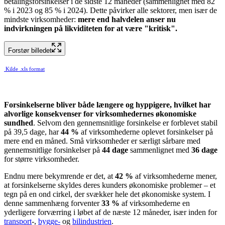
betalingsforsinkelser i de sidste 12 måneder (sammenlignet med 82
% i 2023 og 85 % i 2024). Dette påvirker alle sektorer, men især de
mindste virksomheder:
mere end halvdelen anser nu
indvirkningen på likviditeten for at være "kritisk".
Forstør billedet
Kilde .xls format
Forsinkelserne bliver både længere og hyppigere, hvilket har
alvorlige konsekvenser for virksomhedernes økonomiske
sundhed
. Selvom den gennemsnitlige forsinkelse er forblevet stabil
på 39,5 dage, har
44 %
af virksomhederne oplevet forsinkelser på
mere end en måned. Små virksomheder er særligt sårbare med
gennemsnitlige forsinkelser på
44 dage
sammenlignet med
36 dage
for større virksomheder.
Endnu mere bekymrende er det, at
42 %
af virksomhederne mener,
at forsinkelserne skyldes deres kunders økonomiske problemer – et
tegn på en ond cirkel, der svækker hele det økonomiske system. I
denne sammenhæng forventer
33 %
af virksomhederne en
yderligere forværring i løbet af de næste 12 måneder, især inden for
transport
-,
bygge-
og
bilindustrien
.