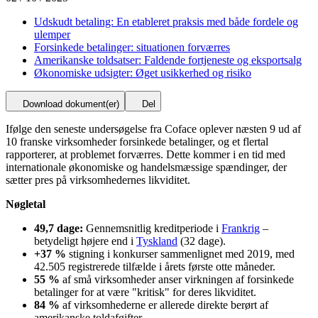
Udskudt betaling: En etableret praksis med både fordele og
ulemper
Forsinkede betalinger: situationen forværres
Amerikanske toldsatser: Faldende fortjeneste og eksportsalg
Økonomiske udsigter: Øget usikkerhed og risiko
Download dokument(er)
Del
Ifølge den seneste undersøgelse fra Coface oplever næsten 9 ud af
10 franske virksomheder forsinkede betalinger, og et flertal
rapporterer, at problemet forværres. Dette kommer i en tid med
internationale økonomiske og handelsmæssige spændinger, der
sætter pres på virksomhedernes likviditet.
Nøgletal
49,7 dage:
Gennemsnitlig kreditperiode i
Frankrig
–
betydeligt højere end i
Tyskland
(32 dage).
+37 %
stigning i konkurser sammenlignet med 2019, med
42.505 registrerede tilfælde i årets første otte måneder.
55 %
af små virksomheder anser virkningen af forsinkede
betalinger for at være "kritisk" for deres likviditet.
84 %
af virksomhederne er allerede direkte berørt af
amerikanske toldafgifter.