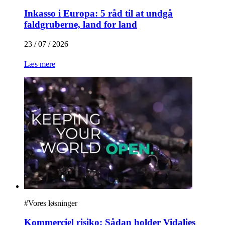
Inkasso i Europa: 5 råd til at undgå
faldgruberne, land for land
23 / 07 / 2026
Læs mere
#
Vores løsninger
Kommerciel risiko: Sådan holder Vidalies