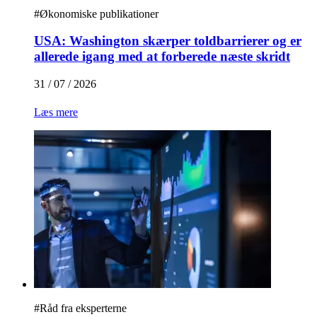
#
Økonomiske publikationer
USA: Washington skærper toldbarrierer og er
allerede igang med at forberede næste skridt
31 / 07 / 2026
Læs mere
#
Råd fra eksperterne