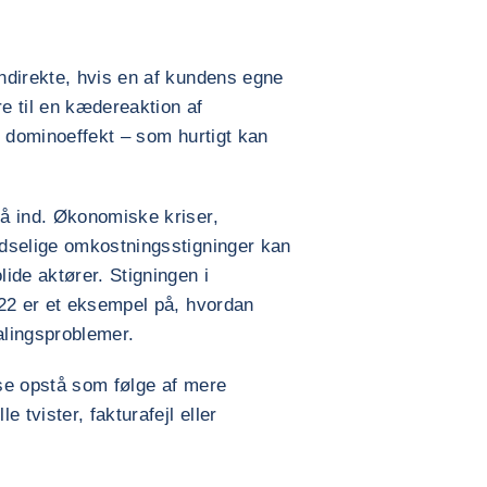
ndirekte, hvis en af kundens egne
re til en kædereaktion af
t dominoeffekt – som hurtigt kan
å ind. Økonomiske kriser,
dselige omkostningsstigninger kan
ide aktører. Stigningen i
022 er et eksempel på, hvordan
alingsproblemer.
se opstå som følge af mere
 tvister, fakturafejl eller