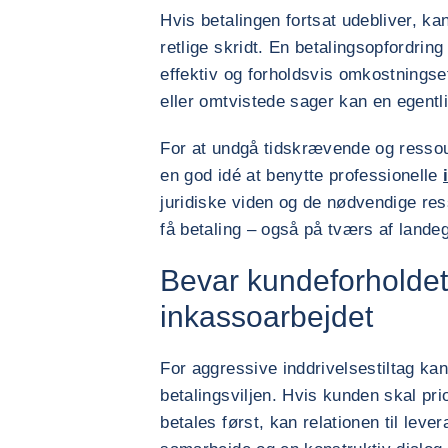
Hvis betalingen fortsat udebliver, k
retlige skridt. En betalingsopfordri
effektiv og forholdsvis omkostningse
eller omtvistede sager kan en egent
For at undgå tidskrævende og resso
en god idé at benytte professionelle
juridiske viden og de nødvendige res
få betaling – også på tværs af lande
Bevar kundeforholdet: 
inkassoarbejdet
For aggressive inddrivelsestiltag ka
betalingsviljen. Hvis kunden skal prio
betales først, kan relationen til lev