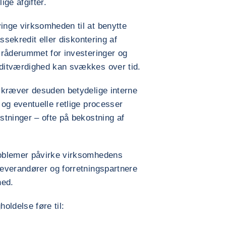
ge afgifter.
nge virksomheden til at benytte
ssekredit eller diskontering af
 råderummet for investeringer og
ditværdighed kan svækkes over tid.
 kræver desuden betydelige interne
og eventuelle retlige processer
tninger – ofte på bekostning af
oblemer påvirke virksomhedens
everandører og forretningspartnere
hed.
oldelse føre til: