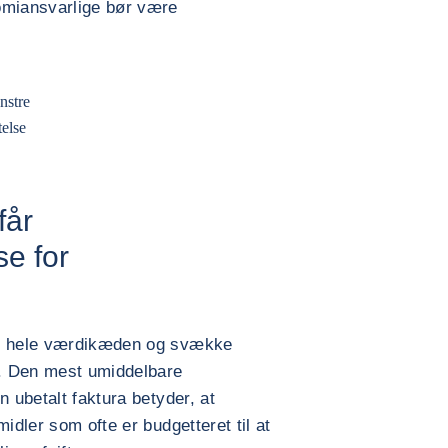
omiansvarlige bør være
nstre
telse
får
se for
re hele værdikæden og svække
. Den mest umiddelbare
n ubetalt faktura betyder, at
idler som ofte er budgetteret til at