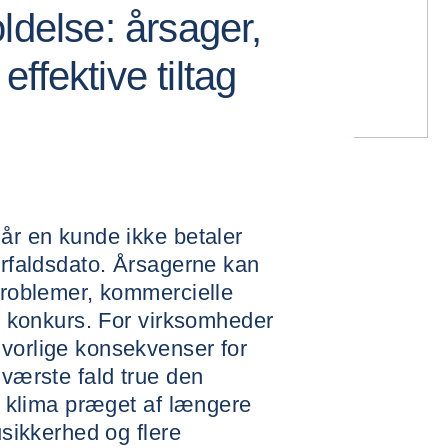
ldelse: årsager,
ffektive tiltag
når en kunde ikke betaler
forfaldsdato. Årsagerne kan
sproblemer, kommercielle
og konkurs. For virksomheder
lvorlige konsekvenser for
 værste fald true den
sk klima præget af længere
usikkerhed og flere