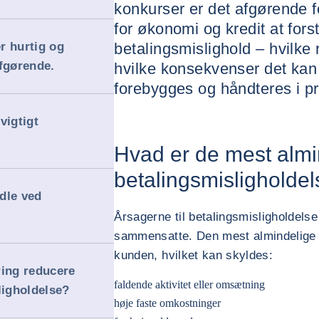
konkurser er det afgørende f
for økonomi og kredit at fo
r hurtig og
betalingsmislighold – hvilke r
afgørende.
hvilke konsekvenser det kan 
forebygges og håndteres i pr
vigtigt
Hvad er de mest almin
betalingsmisligholde
dle ved
Årsagerne til betalingsmisligholdels
sammensatte. Den mest almindelige 
kunden, hvilket kan skyldes:
ring reducere
faldende aktivitet eller omsætning
ligholdelse?
høje faste omkostninger