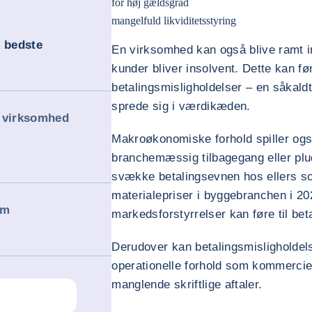
for høj gældsgrad
mangelfuld likviditetsstyring
– bedste
En virksomhed kan også blive ramt i
kunder bliver insolvent. Dette kan fø
betalingsmisligholdelser – en såkald
sprede sig i værdikæden.
in virksomhed
Makroøkonomiske forhold spiller ogs
branchemæssig tilbagegang eller plu
svække betalingsevnen hos ellers sol
materialepriser i byggebranchen i 2
om
markedsforstyrrelser kan føre til bet
Derudover kan betalingsmisligholdel
operationelle forhold som kommercielle
manglende skriftlige aftaler.