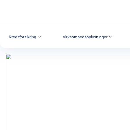
Gå til indhold
Kreditforsikring
Virksomhedsoplysninger