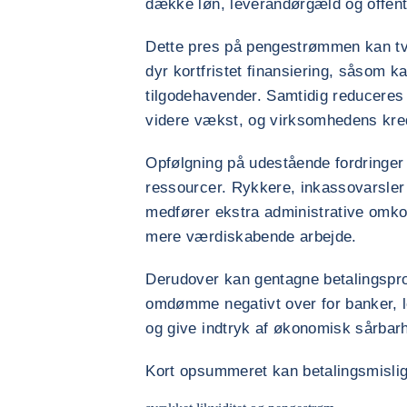
dække løn, leverandørgæld og offentli
Dette pres på pengestrømmen kan tvi
dyr kortfristet finansiering, såsom ka
tilgodehavender. Samtidig reduceres
videre vækst, og virksomhedens kre
Opfølgning på udestående fordringer
ressourcer. Rykkere, inkassovarsler 
medfører ekstra administrative omkos
mere værdiskabende arbejde.
Derudover kan gentagne betalingspr
omdømme negativt over for banker, l
og give indtryk af økonomisk sårbar
Kort opsummeret kan betalingsmisligh