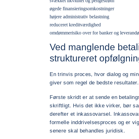
svækket likviditet og pengestrøm
øgede finansieringsomkostninger
højere administrativ belastning
reduceret kreditværdighed
omdømmerisiko over for banker og leverandø
Ved manglende betali
struktureret opfølgni
En trinvis proces, hvor dialog og mind
giver som regel de bedste resultater.
Første skridt er at sende en betaling
skriftligt. Hvis det ikke virker, bør
derefter et inkassovarsel. Inkassova
formelle inddrivelsesproces og er vi
senere skal behandles juridisk.