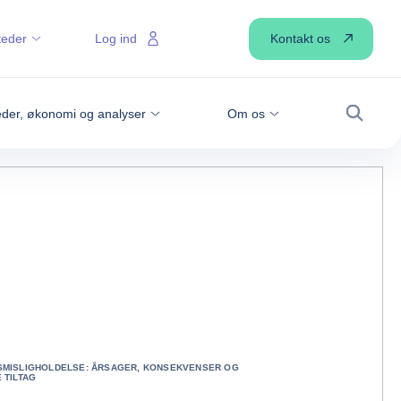
Kontakt os
teder
Log ind
der, økonomi og analyser
Om os
Søg
SMISLIGHOLDELSE: ÅRSAGER, KONSEKVENSER OG
 TILTAG