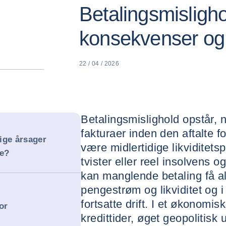
Betalingsmisligho
konsekvenser og e
22 / 04 / 2026
Betalingsmislighold opstår, 
fakturaer inden den aftalte 
ige årsager
være midlertidige likviditet
se?
tvister eller reel insolvens 
kan manglende betaling få a
pengestrøm og likviditet og i
fortsatte drift. I et økonomi
or
kredittider, øget geopolitisk 