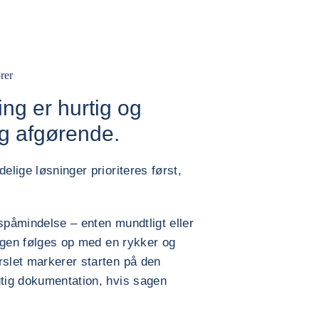
rer
ng er hurtig og
ng afgørende.
elige løsninger prioriteres først,
spåmindelse – enten mundtligt eller
 sagen følges op med en rykker og
rslet markerer starten på den
gtig dokumentation, hvis sagen