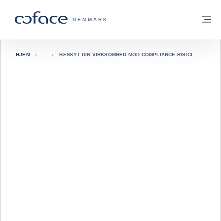
Gå til indhold
Tilbage til hjemmesiden
M
COFACE FOR TRADE - GRUPPENS HJE
DENMARK
HJEM
BESKYT DIN VIRKSOMHED MOD COMPLIANCE-RISICI