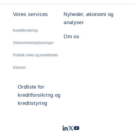
Vores services
Nyheder, økonomi og
analyser
Kreditforsikring
Om os
Virksomhedsoplysninger
Politisk risiko og kreditrisiko
Inkasso
Ordliste for
kreditforsikring og
kreditstyring
LinkedIn
Twitter
Youtube
- Coface
- Coface
- Coface